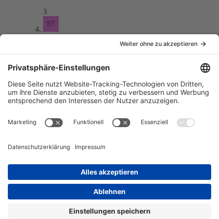
3
stefant1101
28. Juni 2016 um 22:23
Darstellung
Im Zeitraum
Status
Statistik
849 Themen
10.548 Beiträge (1,2 Beiträge pro Tag)