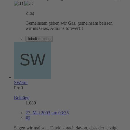
Zitat
Gemeinsam geben wir Gas, gemeinsam beissen
wir ins Gras, Admins forever!!!
Inhalt melden
SWerni
Profi
Beiträge
1.080
27. Mai 2003 um 03:35
#9
Sagen wir mal so... David sprach davon, dass der jetztige