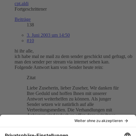
cpt.aldi
Fortgeschrittener
Beiträge
138
3. Juni 2003 um 14:50
#10
hi ihr alle,
ich habe mal ne mail zu dem sender geschickt und gefragt, ob
man den sender per stream via internet sehen kan.
Folgende Antwort kam von Sender heute rein:
Zitat
Liebe Zuseherin, lieber Zuseher, Wir danken für
Ihre Geduld und hoffen Ihnen mit unserer
Antwort weiterhelfen zu können. Als junger
Sender setzen wir natürlich auf alle
Verbreitungsmedien. Die Verhandlungen mit
Anbietern sind jedoch so offen dass, wir ihnen
derzeit nicht sagen können wann sie uns über das
Internet sehen können. Mit Bedauern, aber
herzlichst, Ihr ATVplus Team