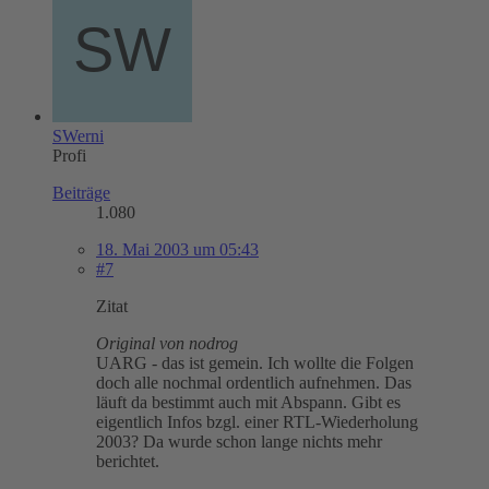
SWerni
Profi
Beiträge
1.080
18. Mai 2003 um 05:43
#7
Zitat
Original von nodrog
UARG - das ist gemein. Ich wollte die Folgen
doch alle nochmal ordentlich aufnehmen. Das
läuft da bestimmt auch mit Abspann. Gibt es
eigentlich Infos bzgl. einer RTL-Wiederholung
2003? Da wurde schon lange nichts mehr
berichtet.