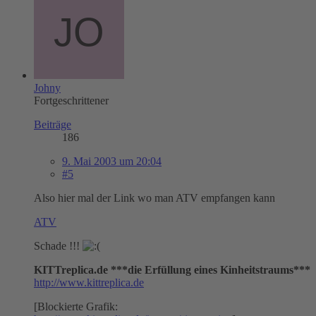
Johny
Fortgeschrittener
Beiträge
186
9. Mai 2003 um 20:04
#5
Also hier mal der Link wo man ATV empfangen kann
ATV
Schade !!!
KITTreplica.de ***die Erfüllung eines Kinheitstraums***
http://www.kittreplica.de
[Blockierte Grafik: