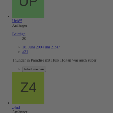
Upi85
Anfänger
Beiträge
20
18. Juni 2004 um 21:47
#21
Thunder in Paradise mit Hulk Hogan war auch super
Inhalt melden
z4nd
Anfänger