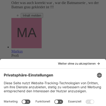
Oder was auch korrekt war , war die Batmanserie , wo der
Batman grau gekleidet ist !!!
Inhalt melden
Markus
Profi
Beiträge
1.790
19. Juni 2004 um 23:02
#25
Die Batmanserie würde ich auch mal gerne wieder sehen.
Kann ich nur noch schwach erinnern, aber auch an die
Titelmusik.
"Man kann nicht immer ein Held sein, aber man kann immer