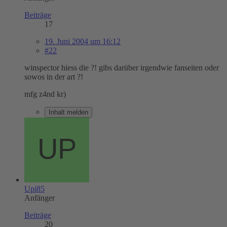
Beiträge
17
19. Juni 2004 um 16:12
#22
winspector hiess die ?! gibs darüber irgendwie fanseiten oder
sowos in der art ?!
mfg z4nd kr)
Inhalt melden
Upi85
Anfänger
Beiträge
20