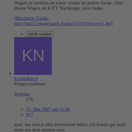
Wagen zu besitzen ist schon wieder ne andere Sache. Aber
diesen Wagen als KITT Nachfolger, nein danke.
[Blockierte Grafik:
http://img13.imageshack.us/img13/710/newava1.jpg]
Inhalt melden
KnightRacer
Fortgeschrittener
Beiträge
276
15. Mai 2007 um 12:58
#17
man, das sind ja alles interessante bilder. ich komm gar nicht
mehr aus dem staunen raus.