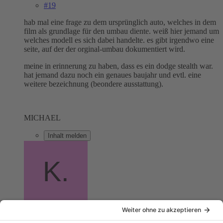
#19
hab mal eine frage zu dem ursprünglich auto, welches in dem
film als grundlage für den umbau diente. weiß hier jemand um
welches modell es sich dabei handelte. es gibt irgendwo eine
seite, auf der der orginal-umbau dokumentiert wird.
meine in erinnerung zu haben, dass es ein dodge stealth war.
hat jemand dazu noch ein genaues baujahr und evtl. eine
weitere bezeichnung (beondere ausstattung).
MICHAEL
Inhalt melden
K.I.F.T.
Fortgeschrittener