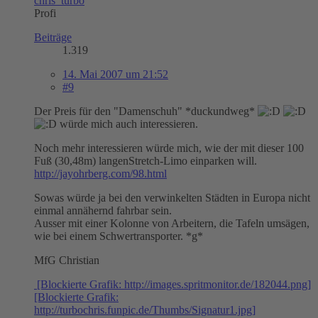
chris_turbo
Profi
Beiträge
1.319
14. Mai 2007 um 21:52
#9
Der Preis für den "Damenschuh" *duckundweg*
würde mich auch interessieren.
Noch mehr interessieren würde mich, wie der mit dieser 100
Fuß (30,48m) langenStretch-Limo einparken will.
http://jayohrberg.com/98.html
Sowas würde ja bei den verwinkelten Städten in Europa nicht
einmal annähernd fahrbar sein.
Ausser mit einer Kolonne von Arbeitern, die Tafeln umsägen,
wie bei einem Schwertransporter. *g*
MfG Christian
[Blockierte Grafik: http://images.spritmonitor.de/182044.png]
[Blockierte Grafik:
http://turbochris.funpic.de/Thumbs/Signatur1.jpg]