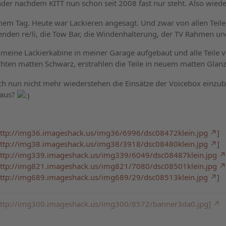
er nachdem KITT nun schon seit 2008 fast nur steht. Also wiede
em Tag. Heute war Lackieren angesagt. Und zwar von allen Teile
lenden re/li, die Tow Bar, die Windenhalterung, der TV Rahmen 
 meine Lackierkabine in meiner Garage aufgebaut und alle Teile v
hten matten Schwarz, erstrahlen die Teile in neuem matten Glan
h nun nicht mehr wiederstehen die Einsätze der Voicebox einzuba
 aus?
ttp://img36.imageshack.us/img36/6996/dsc08472klein.jpg
]
ttp://img38.imageshack.us/img38/3918/dsc08480klein.jpg
]
ttp://img339.imageshack.us/img339/6049/dsc08487klein.jpg
ttp://img821.imageshack.us/img821/7080/dsc08501klein.jpg
ttp://img689.imageshack.us/img689/29/dsc08513klein.jpg
]
: http://img300.imageshack.us/img300/8572/banner3da0.jpg]