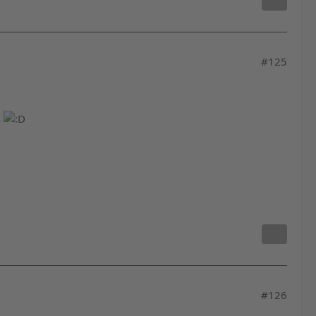
#125
k
#126