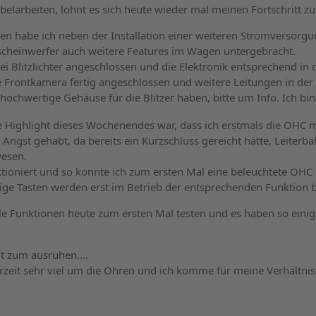
larbeiten, lohnt es sich heute wieder mal meinen Fortschritt zu
en habe ich neben der Installation einer weiteren Stromversorgu
cheinwerfer auch weitere Features im Wagen untergebracht.
izei Blitzlichter angeschlossen und die Elektronik entsprechend i
e Frontkamera fertig angeschlossen und weitere Leitungen in der
hochwertige Gehäuse für die Blitzer haben, bitte um Info. Ich bin
e Highlight dieses Wochenendes war, dass ich erstmals die OHC 
 Angst gehabt, da bereits ein Kurzschluss gereicht hätte, Leiterb
esen.
unktioniert und so konnte ich zum ersten Mal eine beleuchtete OH
ige Tasten werden erst im Betrieb der entsprechenden Funktion b
le Funktionen heute zum ersten Mal testen und es haben so einig
it zum ausruhen....
rzeit sehr viel um die Ohren und ich komme für meine Verhältnisse