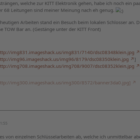
trängen, welche zur KITT Elektronik gehen, habe ich noch ein paa
ber 68 Leitungen sind meiner Meinung nach eh genug.
eutigen Arbeiten stand ein Besuch beim lokalen Schlosser an. D
he TOW Bar an. (Gestänge unter der KITT Front)
ttp://img831.imageshack.us/img831/7140/dsc08348klein.jpg
ttp://img96.imageshack.us/img96/8179/dsc08350klein.jpg
]
ttp://img708.imageshack.us/img708/9007/dsc08352klein.jpg
: http://img300.imageshack.us/img300/8572/banner3da0.jpg]
1:55
ges von einzelnen Schlüsselarbeiten ab, welche ich unmittelbar ab