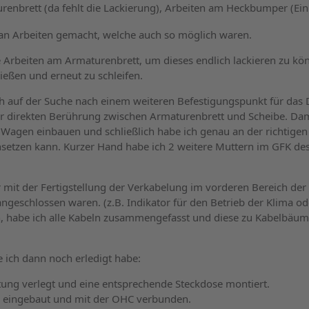
renbrett (da fehlt die Lackierung), Arbeiten am Heckbumper (Ein
 an Arbeiten gemacht, welche auch so möglich waren.
e Arbeiten am Armaturenbrett, um dieses endlich lackieren zu kö
ließen und erneut zu schleifen.
ch auf der Suche nach einem weiteren Befestigungspunkt für das 
r direkten Berührung zwischen Armaturenbrett und Scheibe. Dami
 Wagen einbauen und schließlich habe ich genau an der richtige
setzen kann. Kurzer Hand habe ich 2 weitere Muttern im GFK des
 mit der Fertigstellung der Verkabelung im vorderen Bereich der 
 angeschlossen waren. (z.B. Indikator für den Betrieb der Klima 
en, habe ich alle Kabeln zusammengefasst und diese zu Kabelbäu
e ich dann noch erledigt habe:
tung verlegt und eine entsprechende Steckdose montiert.
g eingebaut und mit der OHC verbunden.