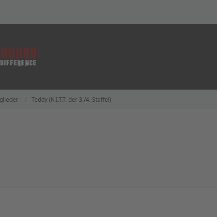
glieder
Teddy (K.I.T.T. der 3./4. Staffel)