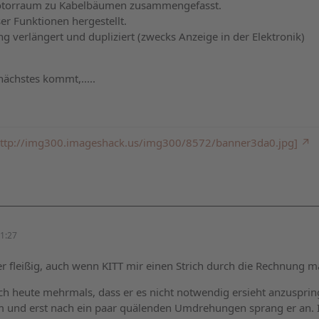
otorraum zu Kabelbäumen zusammengefasst.
r Funktionen hergestellt.
ng verlängert und dupliziert (zwecks Anzeige in der Elektronik)
nächstes kommt,.....
: http://img300.imageshack.us/img300/8572/banner3da0.jpg]
1:27
r fleißig, auch wenn KITT mir einen Strich durch die Rechnung m
h heute mehrmals, dass er es nicht notwendig ersieht anzuspringe
am und erst nach ein paar quälenden Umdrehungen sprang er an. 