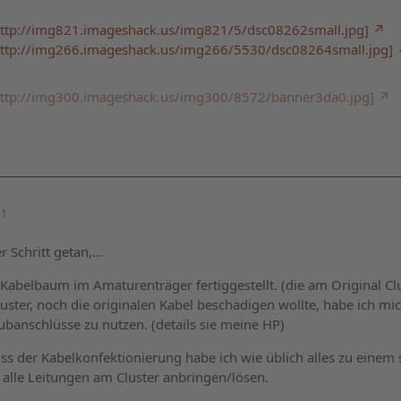
: http://img821.imageshack.us/img821/5/dsc08262small.jpg]
: http://img266.imageshack.us/img266/5530/dsc08264small.jpg]
: http://img300.imageshack.us/img300/8572/banner3da0.jpg]
11
r Schritt getan,...
Kabelbaum im Amaturenträger fertiggestellt. (die am Original Clu
uster, noch die originalen Kabel beschädigen wollte, habe ich m
banschlüsse zu nutzen. (details sie meine HP)
s der Kabelkonfektionierung habe ich wie üblich alles zu ein
 alle Leitungen am Cluster anbringen/lösen.