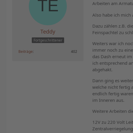
Arbeiten am Armatu
Also habe ich mich
Dazu zählen z.B. di
Teddy
Feinspachtel zu sch
Fortgeschrittener
Weiters war ich no
immer noch zu eine
Beiträge
402
das Dash erneut im
ich entsprechend an
abgehakt.
Dann ging es weiter
welche nicht fertig
endlich fertig war
im Inneren aus.
Weitere Arbeiten di
12V zu 220 Volt Lei
Zentralverriegelun