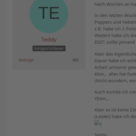
Nach Wochen an Kabe
In den letzten Woch
Poppers und Nebels
z.B. habe ich 2 Pol
Weiters habe ich di
Teddy
EDIT: sollte jemand 
Fortgeschrittener
Aber das eigentlich
Davor habe ich echt
Beiträge
402
Arbeit umsonst gew
Aber,.. alles hat f
(Nicht wundern, ein
Auch konnte ich vie
YEAH,..
Aber es ist keine Ze
(Leider) habe ich de
Teddy