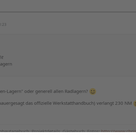
1:23
it
lagern
Gen-Lagern" oder generell allen Radlagern?
enauergesagt das offizielle Werkstatthandbuch) verlangt 230 NM
mbautagebuch, Projektdetails, Gästebuch, Fotos:
http://www.chris