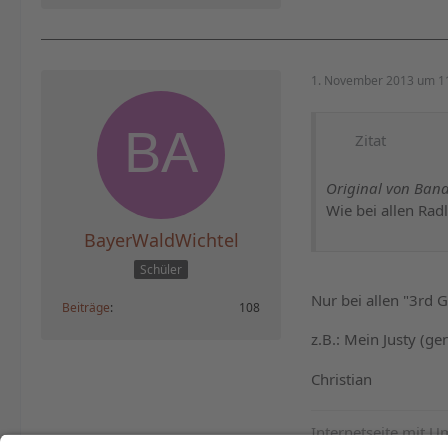
1. November 2013 um 1
Zitat
Original von Band
Wie bei allen Rad
BayerWaldWichtel
Schüler
Nur bei allen "3rd 
Beiträge
108
z.B.: Mein Justy (g
Christian
Internetseite mit U