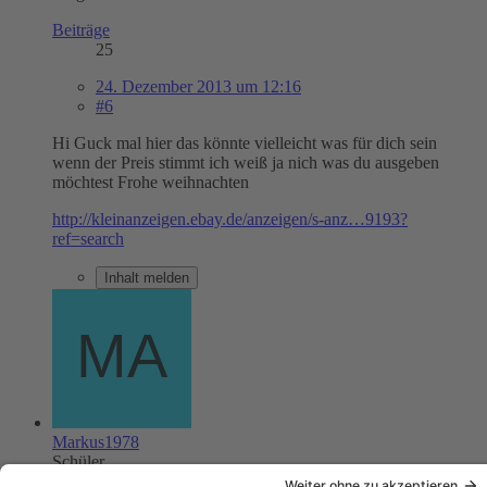
Beiträge
25
24. Dezember 2013 um 12:16
#6
Hi Guck mal hier das könnte vielleicht was für dich sein
wenn der Preis stimmt ich weiß ja nich was du ausgeben
möchtest Frohe weihnachten
http://kleinanzeigen.ebay.de/anzeigen/s-anz…9193?
ref=search
Inhalt melden
Markus1978
Schüler