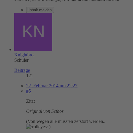
Inhalt melden
Knightbro'
Schüler
Beiträge
121
22. Februar 2014 um 22:27
#5
Zitat
Original von Sethos
(Von wegen alle mussten zerstört werden..
)