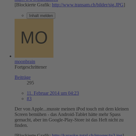
[Blockierte Grafik:
http://www.transam.ch/bilder/sig.JPG
]
Inhalt melden
moonbrain
Fortgeschrittener
Beiträge
295
11. Februar 2014 um 04:23
#3
Der von Apple...musste meinen iPod touch mit dem kleinen
Screen bemühen - das Android-Tablet hätte mehr Spass
gemacht, aber im Google-Play-Store ist das Heft nicht zu
finden.
[Blockierte Grafik:
http://karaoke-total.ch/images/ta2.jpg
]