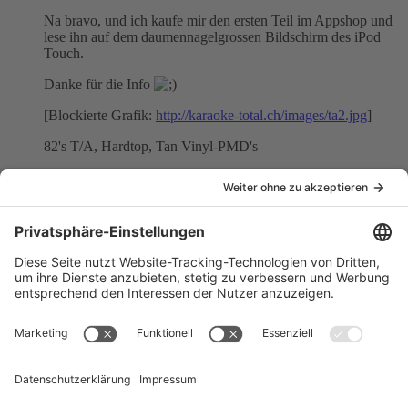
Na bravo, und ich kaufe mir den ersten Teil im Appshop und
lese ihn auf dem daumennagelgrossen Bildschirm des iPod
Touch.
Danke für die Info
[Blockierte Grafik:
http://karaoke-total.ch/images/ta2.jpg
]
82's T/A, Hardtop, Tan Vinyl-PMD's
Inhalt melden
Mot
Fortgeschrittener
Beiträge
391