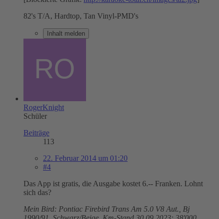
82's T/A, Hardtop, Tan Vinyl-PMD's
Inhalt melden
RogerKnight
Schüler
Beiträge
113
22. Februar 2014 um 01:20
#4
Das App ist gratis, die Ausgabe kostet 6.-- Franken. Lohnt
sich das?
Mein Bird: Pontiac Firebird Trans Am 5.0 V8 Aut., Bj
1990/91, Schwarz/Beige, Km-Stand 30.09.2023: 38'000