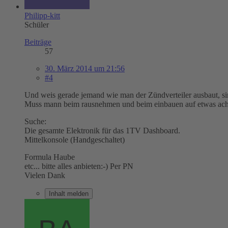
Philipp-kitt
Schüler
Beiträge
57
30. März 2014 um 21:56
#4
Und weis gerade jemand wie man der Zündverteiler ausbaut, si
Muss mann beim rausnehmen und beim einbauen auf etwas ach
Suche:
Die gesamte Elektronik für das 1TV Dashboard.
Mittelkonsole (Handgeschaltet)
Formula Haube
etc... bitte alles anbieten:-) Per PN
Vielen Dank
Inhalt melden