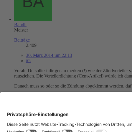
Bandit
Meister
Beiträge
2.409
30. März 2014 um 22:13
#5
Vorab: Du solltest dir genau merken (!) wie der Zündverteiler s
rausziehen. Die Verteilerdichtung (Cent-Artikel) würde ich dan
Danach muss so oder so die Zündung abgeklemmt werden, dafür
Wegen PN - nutze am besten die Mailfunktion, um mir eine Mai
LG Marcel
// edit: Der "Zündverteilerkasten" ist übrigens das Zündmodul, 
Einmal editiert, zuletzt von
Bandit
(
31. März 2014 um 15:54
)