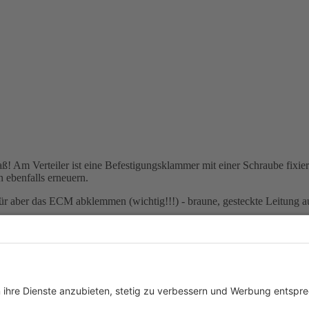
aß! Am Verteiler ist eine Befestigungsklammer mit einer Schraube fixier
n ebenfalls erneuern.
 aber das ECM abklemmen (wichtig!!!) - braune, gesteckte Leitung au
l zu schreiben...
falls du das meinst. Und die sog. "Pick Up Coil" würde ich ebenfalls e