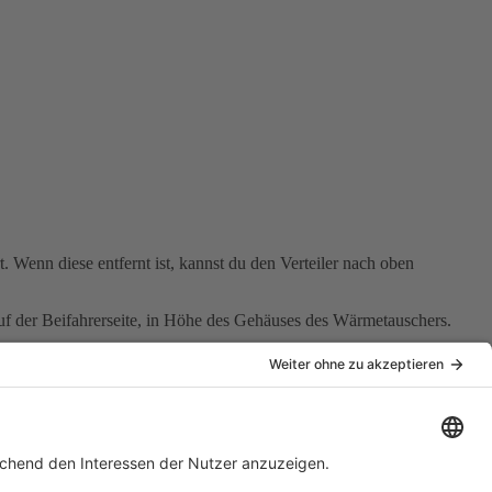
t. Wenn diese entfernt ist, kannst du den Verteiler nach oben
f der Beifahrerseite, in Höhe des Gehäuses des Wärmetauschers.
rneuern, wenn du gerade dabei bist.