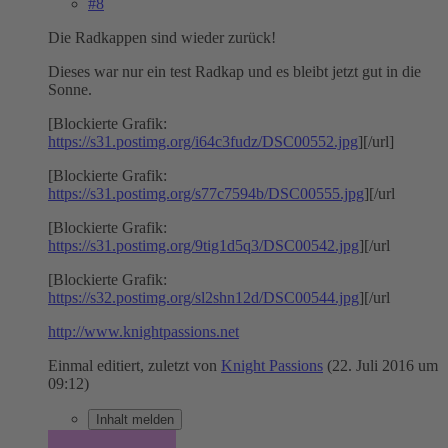
#8
Die Radkappen sind wieder zurück!
Dieses war nur ein test Radkap und es bleibt jetzt gut in die
Sonne.
[Blockierte Grafik:
https://s31.postimg.org/i64c3fudz/DSC00552.jpg
][/url]
[Blockierte Grafik:
https://s31.postimg.org/s77c7594b/DSC00555.jpg
][/url
[Blockierte Grafik:
https://s31.postimg.org/9tig1d5q3/DSC00542.jpg
][/url
[Blockierte Grafik:
https://s32.postimg.org/sl2shn12d/DSC00544.jpg
][/url
http://www.knightpassions.net
Einmal editiert, zuletzt von
Knight Passions
(
22. Juli 2016 um
09:12
)
Inhalt melden