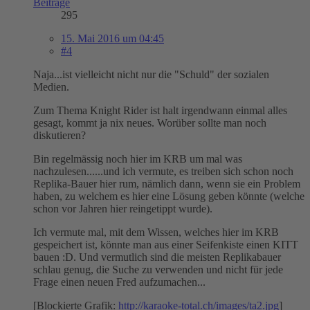
Beiträge
295
15. Mai 2016 um 04:45
#4
Naja...ist vielleicht nicht nur die "Schuld" der sozialen
Medien.
Zum Thema Knight Rider ist halt irgendwann einmal alles
gesagt, kommt ja nix neues. Worüber sollte man noch
diskutieren?
Bin regelmässig noch hier im KRB um mal was
nachzulesen......und ich vermute, es treiben sich schon noch
Replika-Bauer hier rum, nämlich dann, wenn sie ein Problem
haben, zu welchem es hier eine Lösung geben könnte (welche
schon vor Jahren hier reingetippt wurde).
Ich vermute mal, mit dem Wissen, welches hier im KRB
gespeichert ist, könnte man aus einer Seifenkiste einen KITT
bauen :D. Und vermutlich sind die meisten Replikabauer
schlau genug, die Suche zu verwenden und nicht für jede
Frage einen neuen Fred aufzumachen...
[Blockierte Grafik:
http://karaoke-total.ch/images/ta2.jpg
]