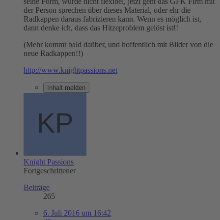
seine Form, würde nicht flexibel, jetzt geht das GFK Firm mit
der Person sprechen über dieses Material, oder ehr die
Radkappen daraus fabrizieren kann. Wenn es möglich ist,
dann denke ich, dass das Hitzeproblem gelöst ist!!
(Mehr kommt bald daüber, und hoffentlich mit Bilder von die
neue Radkappen!!)
http://www.knightpassions.net
Inhalt melden
Knight Passions
Fortgeschrittener
Beiträge
265
6. Juli 2016 um 16:42