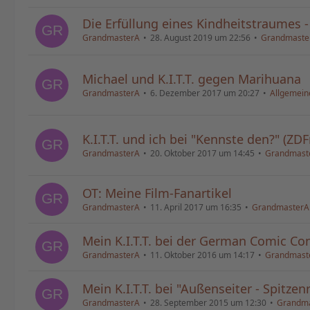
Die Erfüllung eines Kindheitstraumes -
GrandmasterA
28. August 2019 um 22:56
GrandmasterA 
Michael und K.I.T.T. gegen Marihuana
GrandmasterA
6. Dezember 2017 um 20:27
Allgemein
K.I.T.T. und ich bei "Kennste den?" (ZD
GrandmasterA
20. Oktober 2017 um 14:45
GrandmasterA
OT: Meine Film-Fanartikel
GrandmasterA
11. April 2017 um 16:35
GrandmasterA (K
Mein K.I.T.T. bei der German Comic Co
GrandmasterA
11. Oktober 2016 um 14:17
GrandmasterA
Mein K.I.T.T. bei "Außenseiter - Spitze
GrandmasterA
28. September 2015 um 12:30
Grandmast