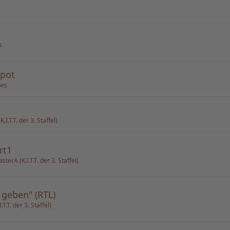
s
spot
nes
I.T.T. der 3. Staffel)
rt1
erA (K.I.T.T. der 3. Staffel)
 geben" (RTL)
.T. der 3. Staffel)