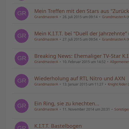
Mein Treffen mit den Stars aus "Zurück
GrandmasterA
28. Juli 2015 um 09:14
GrandmasterA (K.I
Mein K.I.T.T. bei "Duell der Jahrzehnte" 
GrandmasterA
27. Juli 2015 um 09:54
GrandmasterA (K.I
Breaking News: Ehemaliger TV-Star K.I.T
GrandmasterA
10. Februar 2015 um 14:52
Allgemeine
Wiederholung auf RTL Nitro und AXN
GrandmasterA
13. Januar 2015 um 11:27
Knight Rider 
Ein Ring, sie zu knechten...
GrandmasterA
11. November 2014 um 20:31
Sonstige
K.I.T.T. Bastelbogen