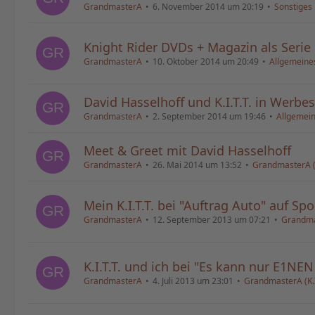
GrandmasterA
6. November 2014 um 20:19
Sonstiges
Knight Rider DVDs + Magazin als Serie
GrandmasterA
10. Oktober 2014 um 20:49
Allgemeine
David Hasselhoff und K.I.T.T. in Werbe
GrandmasterA
2. September 2014 um 19:46
Allgemei
Meet & Greet mit David Hasselhoff
GrandmasterA
26. Mai 2014 um 13:52
GrandmasterA (K.
Mein K.I.T.T. bei "Auftrag Auto" auf Spo
GrandmasterA
12. September 2013 um 07:21
Grandmast
K.I.T.T. und ich bei "Es kann nur E1NEN
GrandmasterA
4. Juli 2013 um 23:01
GrandmasterA (K.I.T