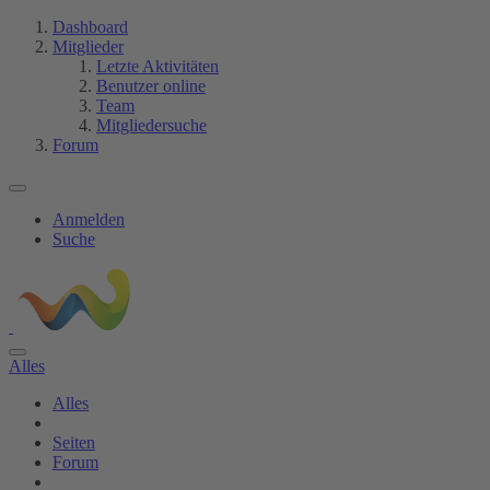
Dashboard
Mitglieder
Letzte Aktivitäten
Benutzer online
Team
Mitgliedersuche
Forum
Anmelden
Suche
Alles
Alles
Seiten
Forum