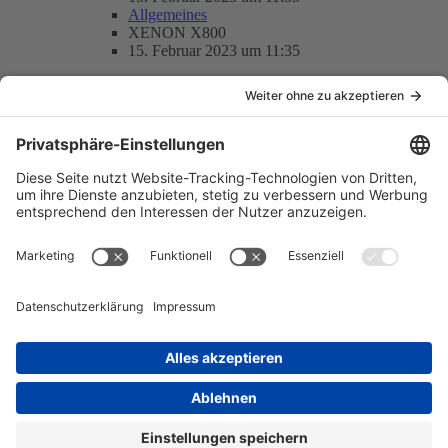
Allgemeines
XENON X800
15. Februar 2023 um 11:35
Antworten
0
Zugriffe
1,4k
Inhalte
Themen
1
Tags
Dash
Hörspielkassetten
Interior
Speedometer
Titel Deutsch Schlangenmaul