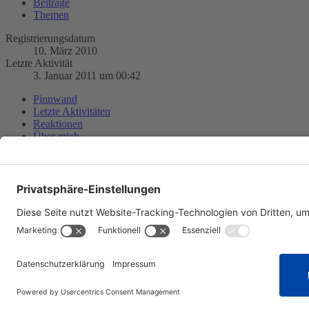
Beiträge
Themen
Registrierungsdatum
10. März 2010
Letzte Aktivität
3. Januar 2011 um 00:42
Pinnwand
Letzte Aktivitäten
Reaktionen
Über mich
Es wurden noch keine Einträge an der Pinnwand verfasst.
Profil-Besucher
1
Datenschutzerklärung
Impressum
Community-Software:
WoltLab Suite™ 6.2.4