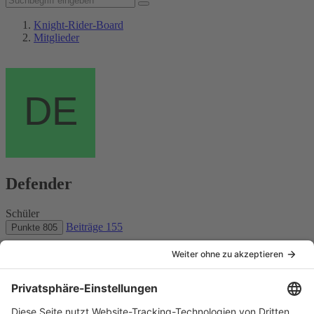
Knight-Rider-Board
Mitglieder
Defender
Schüler
Beiträge
155
Punkte
805
Website
Benutzerprofil melden
Inhalte suchen