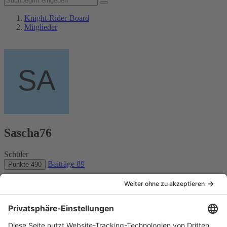
Knight-Rider-Board
Mitglieder
Sascha76
Schüler
Beiträge
89
Punkte
490
Website
Benutzerprofil melden
Inhalte suchen