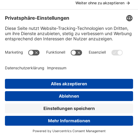
Knight-Rider-Board
Mitglieder
MeaganBqv
Beiträge von MeaganBqv
Es wurden keine Einträge gefunden.
Datenschutzerklärung
Impressum
Community-Software:
WoltLab Suite™ 6.2.4