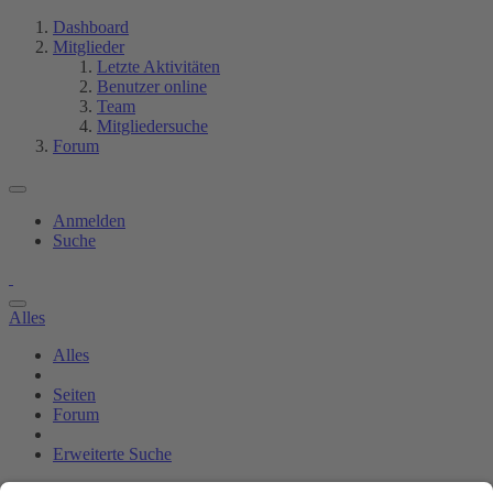
Dashboard
Mitglieder
Letzte Aktivitäten
Benutzer online
Team
Mitgliedersuche
Forum
Anmelden
Suche
Alles
Alles
Seiten
Forum
Erweiterte Suche