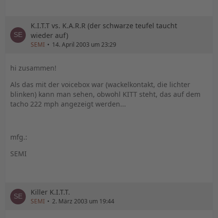
K.I.T.T vs. K.A.R.R (der schwarze teufel taucht
wieder auf)
SEMI
14. April 2003 um 23:29
hi zusammen!
Als das mit der voicebox war (wackelkontakt, die lichter
blinken) kann man sehen, obwohl KITT steht, das auf dem
tacho 222 mph angezeigt werden...
mfg.:
SEMI
Killer K.I.T.T.
SEMI
2. März 2003 um 19:44