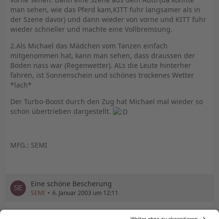
man sehen, wie das Pferd kam,KITT fuhr langsamer als in
der Szene davor) und dann wieder von vorne und KITT fuhr
wieder schneller und machte eine Vollbremsung.
2.Als Michael das Mädchen vom Tanzen einfach
mitgenommen hat, kann man sehen, dass draussen der
Boden nass war (Regenwetter). ALs die Leute hinterher
fahren, ist Sonnenschein und schönes trockenes Wetter
*lach*
Der Turbo-Boost durch den Zug hat Michael mal wieder so
schön übertrieben dargestellt.
MFG.: SEMI
Eine schöne Bescherung
SEMI
6. Januar 2003 um 12:11
Als Timo das Auto der Gangster klaut, ist mir folgendes