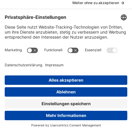
Knight-Rider-Board
Mitglieder
Daniella4
Themen von Daniella4
Es wurden keine Einträge gefunden.
Datenschutzerklärung
Impressum
Community-Software:
WoltLab Suite™ 6.2.4