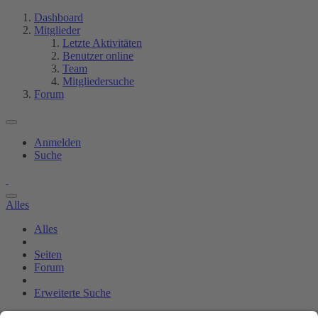
Dashboard
Mitglieder
Letzte Aktivitäten
Benutzer online
Team
Mitgliedersuche
Forum
Anmelden
Suche
Alles
Alles
Seiten
Forum
Erweiterte Suche