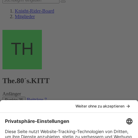
Knight-Rider-Board
Mitglieder
The.80´s.KITT
Anfänger
Beiträge
7
Punkte
35
Benutzerprofil melden
Inhalte suchen