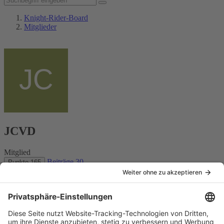
Knight-Rider-Board
Mitglieder
JCVD
Mitglied
Beiträge
30
Punkte
165
Benutzerprofil melden
Inhalte suchen