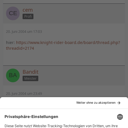
cem
Profi
20. Juni 2004 um 17:03
hier:
https://www.knight-rider-board.de/board/thread.php?
threadid=2174
Bandit
Meister
20. Juni 2004 um 23:49
Achja, diese Suchfunktion...
Willkommen im Forum, z4nd! Viel Spass!
Marcel