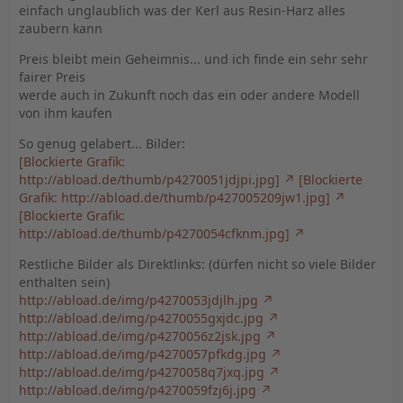
einfach unglaublich was der Kerl aus Resin-Harz alles
zaubern kann
Preis bleibt mein Geheimnis... und ich finde ein sehr sehr
fairer Preis
werde auch in Zukunft noch das ein oder andere Modell
von ihm kaufen
So genug gelabert... Bilder:
[Blockierte Grafik:
http://abload.de/thumb/p4270051jdjpi.jpg]
[Blockierte
Grafik: http://abload.de/thumb/p427005209jw1.jpg]
[Blockierte Grafik:
http://abload.de/thumb/p4270054cfknm.jpg]
Restliche Bilder als Direktlinks: (dürfen nicht so viele Bilder
enthalten sein)
http://abload.de/img/p4270053jdjlh.jpg
http://abload.de/img/p4270055gxjdc.jpg
http://abload.de/img/p4270056z2jsk.jpg
http://abload.de/img/p4270057pfkdg.jpg
http://abload.de/img/p4270058q7jxq.jpg
http://abload.de/img/p4270059fzj6j.jpg