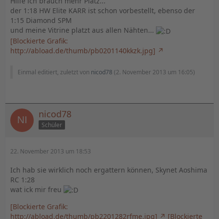
Hilfe ich brauch mehr Platz...
der 1:18 HW Elite KARR ist schon vorbestellt, ebenso der
1:15 Diamond SPM
und meine Vitrine platzt aus allen Nähten...
[Blockierte Grafik:
http://abload.de/thumb/pb0201140kkzk.jpg]
Einmal editiert, zuletzt von
nicod78
(
2. November 2013 um 16:05
)
nicod78
Schüler
22. November 2013 um 18:53
Ich hab sie wirklich noch ergattern können, Skynet Aoshima
RC 1:28
wat ick mir freu
[Blockierte Grafik:
http://abload.de/thumb/pb2201282rfme.jpg]
[Blockierte