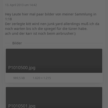
13. April 2013 um 14:42
Hey Leute hier mal paar bilder von meiner Sammlung in
1:18
Der zerlegte kitt wird nen junk yard allerdings muß ich da
noch warten bis ich die spiegel für die türen habe.
ach und der karr ist noch beim airbrusher:)
Bilder
P1010500.jpg
989,5 kB
1.620 × 1.215
P1010501.jpg