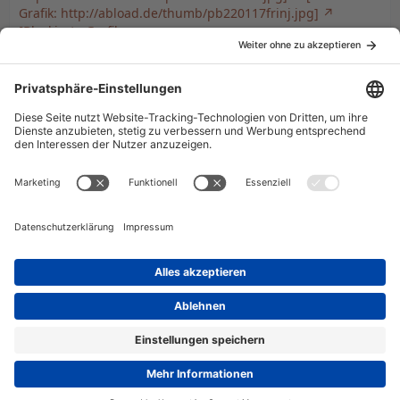
Grafik: http://abload.de/thumb/pb220117frinj.jpg]
[Blockierte Grafik:
http://abload.de/thumb/pb220118wleu8.jpg]
[Blockierte
Grafik: http://abload.de/thumb/pb22011962cbk.jpg]
KARR wirkt nur wegen dem Blitz so blau...
real ist der fast so schwarz wie KITT
hier mal ein paar Bilder OHNE Blitz...
http://abload.de/img/pb220120ezsqp.jpg
http://abload.de/img/pb220126zis63.jpg
http://abload.de/img/pb220122nhsjh.jpg
Datenschutzerklärung
Impressum
Community-Software:
WoltLab Suite™ 6.2.4