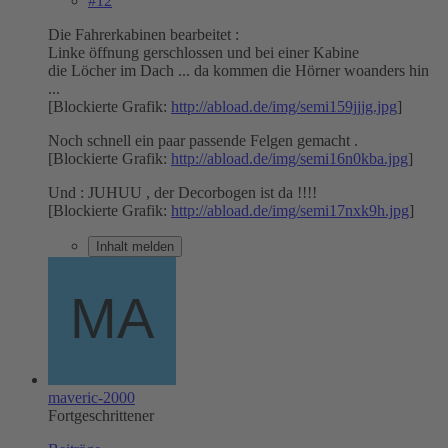
#12
Die Fahrerkabinen bearbeitet :
Linke öffnung gerschlossen und bei einer Kabine
die Löcher im Dach ... da kommen die Hörner woanders hin
...
[Blockierte Grafik:
http://abload.de/img/semi159jjjg.jpg
]
Noch schnell ein paar passende Felgen gemacht .
[Blockierte Grafik:
http://abload.de/img/semi16n0kba.jpg
]
Und : JUHUU , der Decorbogen ist da !!!!
[Blockierte Grafik:
http://abload.de/img/semi17nxk9h.jpg
]
Inhalt melden
maveric-2000
Fortgeschrittener