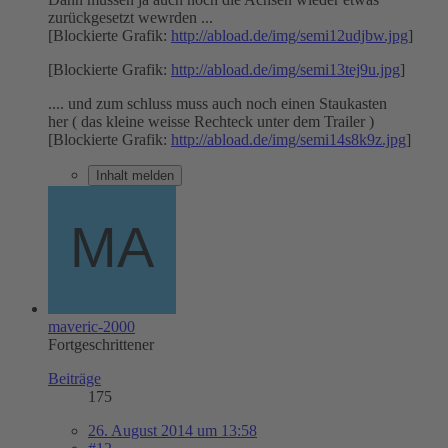
zurückgesetzt wewrden ...
[Blockierte Grafik:
http://abload.de/img/semi12udjbw.jpg
]
[Blockierte Grafik:
http://abload.de/img/semi13tej9u.jpg
]
.... und zum schluss muss auch noch einen Staukasten
her ( das kleine weisse Rechteck unter dem Trailer )
[Blockierte Grafik:
http://abload.de/img/semi14s8k9z.jpg
]
Inhalt melden
maveric-2000
Fortgeschrittener
Beiträge
175
26. August 2014 um 13:58