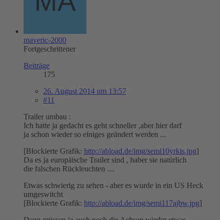
maveric-2000
Fortgeschrittener
Beiträge
175
26. August 2014 um 13:57
#11
Trailer umbau :
Ich hatte ja gedacht es geht schneller ,aber hier darf
ja schon wieder so einiges geändert werden ...
[Blockierte Grafik:
http://abload.de/img/semi10yrkis.jpg
]
Da es ja europäische Trailer sind , haber sie natürlich
die falschen Rückleuchten ....
Etwas schwierig zu sehen - aber es wurde in ein US Heck
umgeswitcht
[Blockierte Grafik:
http://abload.de/img/semi117ajbw.jpg
]
Dann müssen ja auch noch die Achsen wieder etwas