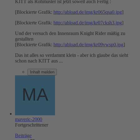
KITT als Rohmuster ist jetzt soweit auch Fertig :
[Blockierte Grafik:
http://abload.de/img/kr065qsa0.jpg
]
[Blockierte Grafik:
http://abload.de/img/kr07cksh3.jpg
]
Und der versuch den Innenraum Knight Rider mäßig zu
gestallten
[Blockierte Grafik:
http://abload.de/img/kr09vwsp0.jpg
]
Das ist alles so verdammt klein - aber ich glaube das sieht
schon nach KITT aus ...
Inhalt melden
maveric-2000
Fortgeschrittener
Beiträge