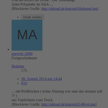
2mm Polyplatte im Sück ...
[Blockierte Grafik:
http://abload.de/img/gol10okam4.jpg
]
Inhalt melden
maveric-2000
Fortgeschrittener
Beiträge
175
26. August 2014 um 14:44
#16
... mit Prellböcken ( keine Ahnung wie man das nennen soll
?? )
aus Toplichtern vom Truck.
[Blockierte Grafik:
http://abload.de/img/gol1148yni.jpg
]