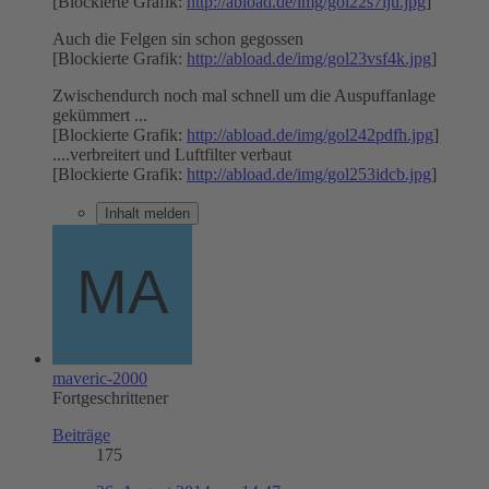
[Blockierte Grafik:
http://abload.de/img/gol22s7iju.jpg
]
Auch die Felgen sin schon gegossen
[Blockierte Grafik:
http://abload.de/img/gol23vsf4k.jpg
]
Zwischendurch noch mal schnell um die Auspuffanlage
gekümmert ...
[Blockierte Grafik:
http://abload.de/img/gol242pdfh.jpg
]
....verbreitert und Luftfilter verbaut
[Blockierte Grafik:
http://abload.de/img/gol253idcb.jpg
]
Inhalt melden
maveric-2000
Fortgeschrittener
Beiträge
175