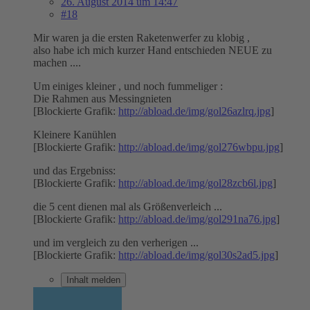
26. August 2014 um 14:47
#18
Mir waren ja die ersten Raketenwerfer zu klobig ,
also habe ich mich kurzer Hand entschieden NEUE zu
machen ....
Um einiges kleiner , und noch fummeliger :
Die Rahmen aus Messingnieten
[Blockierte Grafik:
http://abload.de/img/gol26azlrq.jpg
]
Kleinere Kanühlen
[Blockierte Grafik:
http://abload.de/img/gol276wbpu.jpg
]
und das Ergebniss:
[Blockierte Grafik:
http://abload.de/img/gol28zcb6l.jpg
]
die 5 cent dienen mal als Größenverleich ...
[Blockierte Grafik:
http://abload.de/img/gol291na76.jpg
]
und im vergleich zu den verherigen ...
[Blockierte Grafik:
http://abload.de/img/gol30s2ad5.jpg
]
Inhalt melden