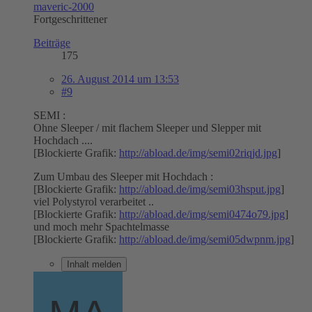
maveric-2000
Fortgeschrittener
Beiträge
175
26. August 2014 um 13:53
#9
SEMI :
Ohne Sleeper / mit flachem Sleeper und Slepper mit
Hochdach ....
[Blockierte Grafik:
http://abload.de/img/semi02riqjd.jpg
]
Zum Umbau des Sleeper mit Hochdach :
[Blockierte Grafik:
http://abload.de/img/semi03hsput.jpg
]
viel Polystyrol verarbeitet ..
[Blockierte Grafik:
http://abload.de/img/semi0474o79.jpg
]
und moch mehr Spachtelmasse
[Blockierte Grafik:
http://abload.de/img/semi05dwpnm.jpg
]
Inhalt melden