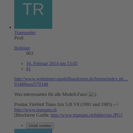
Transporter
Profi
Beiträge
903
16. Februar 2014 um 15:45
#1
http://www.wettringer-modellbauforum.de/forum/index.ph…
0348#post570348
Was interessantes für alle Modell-Fans!
Pontiac Firebird Trans Am 5.0l V8 (1991 und 1985) -->
http://www.transam.ch
[Blockierte Grafik:
http://www.transam.ch/bilder/sig.JPG
]
Inhalt melden