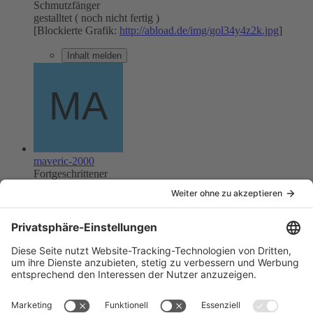
Schmutzfänger
gestalltet ( noch nicht fertig )
[Blockierte Grafik:
http://abload.de/img/gol34y4z2k.jpg
]
Inhalt melden
maveric-2000
Fortgeschrittener
Beiträge
175
26. August 2014 um 14:50
#20
Goliath ist auf der Zielgerade :
[Blockierte Grafik:
http://abload.de/img/goli1116vsua.jpg
]