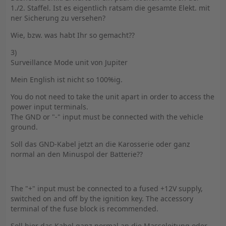
1./2. Staffel. Ist es eigentlich ratsam die gesamte Elekt. mit
ner Sicherung zu versehen?
Wie, bzw. was habt Ihr so gemacht??
3)
Surveillance Mode unit von Jupiter
Mein English ist nicht so 100%ig.
You do not need to take the unit apart in order to access the
power input terminals.
The GND or "-" input must be connected with the vehicle
ground.
Soll das GND-Kabel jetzt an die Karosserie oder ganz
normal an den Minuspol der Batterie??
The "+" input must be connected to a fused +12V supply,
switched on and off by the ignition key. The accessory
terminal of the fuse block is recommended.
Soll hier das Kabel ganz normal an die Masseleitung oder