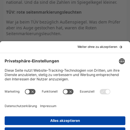
national. Und da sind die Zahlen im Spiegelkegel kleiner.
TÜV: rote seitenmarkierungsleuchten
War ja beim TÜV bezüglich Außenspiegel. Was dem Prüfer
aber ins Auge gestochen hat, waren die Roten
Seitenmarkierungsleuchten.
"Die sind aber verboten", sagte er.
Meine Antwort: Sind eingetragen, worauf er sofort den
Schein haben wollte. Kam aus dem Stauen nicht mehr raus:
Da hat ja einer einen Bock geschossen.......
Somit war auch das Thema erledigt. Was bei der nächsten
HU ist, weiß ich nicht, fahre trotzdem zur Dekra. Die kennen
den Wagen jetzt.
Trotzdem zur sicherheit: nächste HU in 2010 erfolgt
trotzdem bei der Dekra. Sicher ist sicher..............