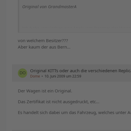
Original von GrandmasterA
Ich habe inzwischen eine Mail vom Besitzer des Wagens 
von welchem Besitzer???
Also definitiv kein Original.
Aber kaum der aus Bern...
Lizensierte Replikas gibt's auch bei Rob Louisell. Die
Original KITTs oder auch die verschiedenen Replic
George Barris hingegen ist ein seltsamer Fall. Der Ma
Dome
10. Juni 2009 um 22:59
oben schon geschrieben) vor einer Weile von Univers
"Zurück in die Zukunft" bzw. ein Replika, dass er als "
Der Wagen ist ein Original.
nochmal:
http://en.wikipedia.org/wiki/George_Ba…its.2C_law_s
Das Zertifikat ist nicht ausgedruckt, etc...
Es handelt sich dabei um das Fahrzeug, welches unter A
Gut, das war ein anderer Fall, aber daran sieht man s
Ich hoffe, der schweizer Besitzer wurde da wegen dem