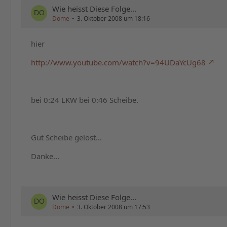
Wie heisst Diese Folge...
dieses Geld ja vielleicht aufgrund der TV-Präsenz unter
Dome
3. Oktober 2008 um 18:16
Und wenn dann noch in der Presse oder im TV behauptet
hier
faktisch nunmal nicht stimmt. Ich würde ja auch nic
KEINE Originale mehr gibt (was den Tatsachen entspre
http://www.youtube.com/watch?v=94UDaYcUg68
Wie dem auch sei. Er hat da ein schönes Replika erstand
selbst...
bei 0:24 LKW bei 0:46 Scheibe.
Gut Scheibe gelöst...
Danke...
Wie heisst Diese Folge...
Dome
3. Oktober 2008 um 17:53