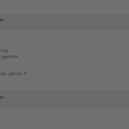
as
stag.
n gedreht.
er gleiche ?!
as