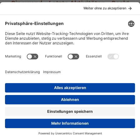
Pinnwand
Letzte Aktivitäten
Reaktio
Es wurden noch keine Einträge an der Pinnwand verfasst.
Datenschutzerklärung
Impressum
Community-Software:
WoltLab Suite™ 6.2.4