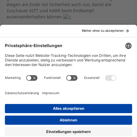
Wagen am Ende mit Sicherheit auch nur, damit die
Zuschauer KITT und KARR beim Endkampf
auseinanderhalten können
germanknights
Schüler
3. Juni 2009 um 19:34
das weiß ich doch Grandmaster, sollte ja nur als Scherz
rüberkommen.
Datenschutzerklärung
Impressum