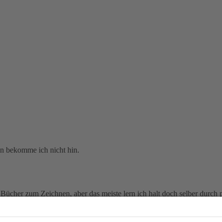
n bekomme ich nicht hin.
r Bücher zum Zeichnen, aber das meiste lern ich halt doch selber durch 