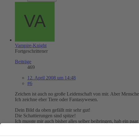
Vampire-Knight
Fortgeschrittener
Beiträge
469
12. April 2008 um 14:48
#6
Zeichen ist auch no große Leidenschaft von mir. Aber Mensche
Ich zeichne eher Tiere oder Fantasywesen.
Dein Bild da oben gefällt mir sehr gut!
Die Schattierungen sind spitze!
Ich musste mir auch bisher alles selber beibringen, hab ein paa
Naja wen's interessiert
Meine Homepage
Ist aber eigentlich auch in meinem Profil verlinkt