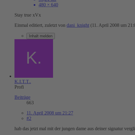
480 × 640
Stay true xVx
Einmal editiert, zuletzt von
dani_knight
(
11. April 2008 um 21:
Inhalt melden
K.I.T.T..
Profi
Beiträge
663
11. April 2008 um 21:27
#2
hab das jetzt mal mit der jungen dame aus deiner signatur verg