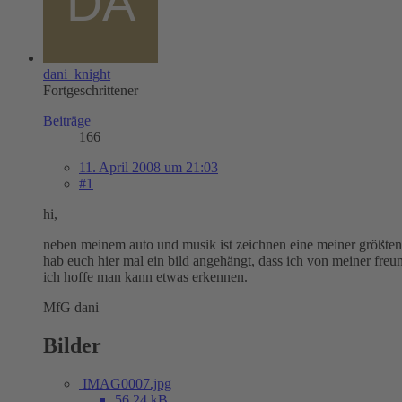
dani_knight
Fortgeschrittener
Beiträge
166
11. April 2008 um 21:03
#1
hi,
neben meinem auto und musik ist zeichnen eine meiner größten le
hab euch hier mal ein bild angehängt, dass ich von meiner freund
ich hoffe man kann etwas erkennen.
MfG dani
Bilder
IMAG0007.jpg
56,24 kB