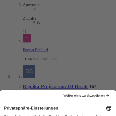
Antworten
11
Zugriffe
5,1k
11
PontiacFirebird
31. März 2007 um 17:25
Replika-Projekt von DJ Break
164
DJ Break
23. März 2007 um 12:27
Allgemeines
DJ Break