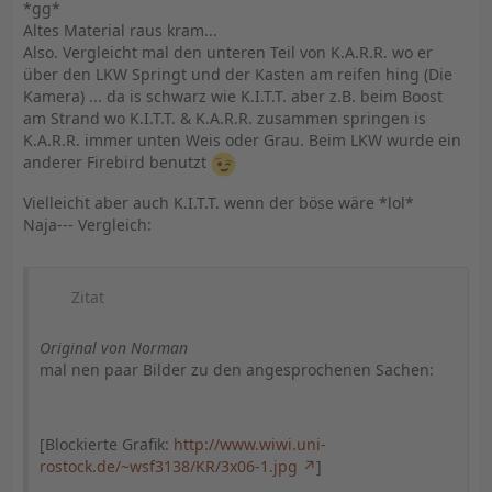
*gg*
Altes Material raus kram...
Also. Vergleicht mal den unteren Teil von K.A.R.R. wo er
über den LKW Springt und der Kasten am reifen hing (Die
Kamera) ... da is schwarz wie K.I.T.T. aber z.B. beim Boost
am Strand wo K.I.T.T. & K.A.R.R. zusammen springen is
K.A.R.R. immer unten Weis oder Grau. Beim LKW wurde ein
anderer Firebird benutzt
Vielleicht aber auch K.I.T.T. wenn der böse wäre *lol*
Naja--- Vergleich:
Zitat
Original von Norman
mal nen paar Bilder zu den angesprochenen Sachen:
[Blockierte Grafik:
http://www.wiwi.uni-
rostock.de/~wsf3138/KR/3x06-1.jpg
]