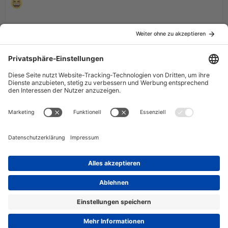
CapN
Profi
9. Dezember 2003 um 21:23
Was ergibt Sinn?
Ah, Chakotay hats schon erklärt!
Datenschutzerklärung
Impressum