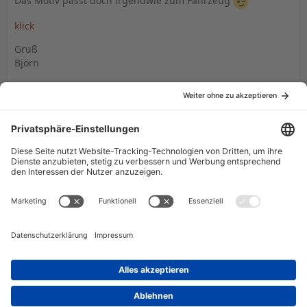
Das Motiv passt doch irgendwie zum Fahrzeug
klick
Gruß
Björn
Transporter
Profi
12. November 2010 um 18:34
So, es ist so gut wie fertig. Nur noch die US-Fahne wird
gedreht.
[Blockierte Grafik:
http://www.knight-
2000.ch/bilder/tdlackierung4.jpg
]