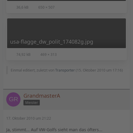
36,6 kB
650 × 507
usa-flagge_dw_polit_174082g.jpg
74,92 kB
469 × 313
Einmal editiert, zuletzt von
Transporter
(
15. Oktober 2010 um 17:16
)
GrandmasterA
Meister
17. Oktober 2010 um 21:22
Ja, stimmt... Auf VW-Golfs sieht man das öfters...