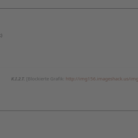
K.I.2.T.
[Blockierte Grafik:
http://img156.imageshack.us/img