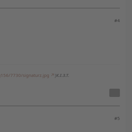
#4
156/7730/signaturz.jpg
]
K.I.3.T.
#5