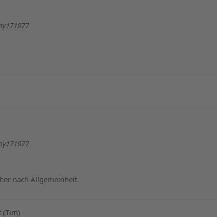
nny171077
nny171077
eher nach Allgemeinheit.
t (Tim)