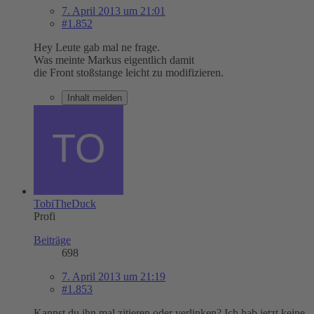
7. April 2013 um 21:01
#1.852
Hey Leute gab mal ne frage.
Was meinte Markus eigentlich damit
die Front stoßstange leicht zu modifizieren.
Inhalt melden
TobiTheDuck
Profi
Beiträge
698
7. April 2013 um 21:19
#1.853
Kannst du ihn mal zitieren oder verlinken? Ich hab jetzt keine