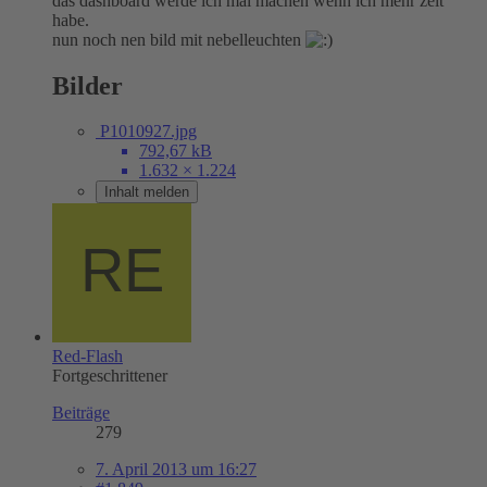
das dashboard werde ich mal machen wenn ich mehr zeit
habe.
nun noch nen bild mit nebelleuchten
Bilder
P1010927.jpg
792,67 kB
1.632 × 1.224
Inhalt melden
Red-Flash
Fortgeschrittener
Beiträge
279
7. April 2013 um 16:27