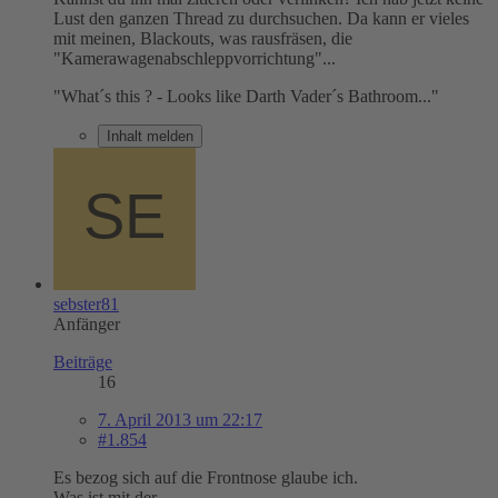
Lust den ganzen Thread zu durchsuchen. Da kann er vieles
mit meinen, Blackouts, was rausfräsen, die
"Kamerawagenabschleppvorrichtung"...
"What´s this ? - Looks like Darth Vader´s Bathroom..."
Inhalt melden
sebster81
Anfänger
Beiträge
16
7. April 2013 um 22:17
#1.854
Es bezog sich auf die Frontnose glaube ich.
Was ist mit der.