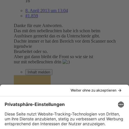
16
8. April 2013 um 13:04
#1.859
Danke für eure Antworten.
Das mit den nebelleuchten habe ich schon beim
Ausfräsen gemerkt das es da Unterschiede gibt.
Dachte immer er hat den Bereich vor dem Scanner noch
irgendwie
Bearbeitet oder so.
Aber gut dann bleibt die Front so wie sie ist
nur mit nebelleuchten drin
Inhalt melden
sebster81
Anfänger