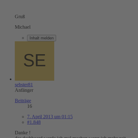
Gruß
Michael
Inhalt melden
sebster81
Anfänger
Beiträge
16
7. April 2013 um 01:15
#1.848
Danke !