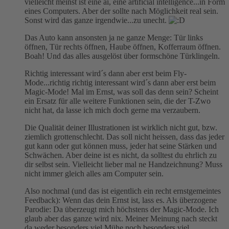
vielleicht meinst ist eine ai, eine artificial intelligence...in Form
eines Computers. Aber der sollte nach Möglichkeit real sein.
Sonst wird das ganze irgendwie...zu unecht.
Das Auto kann ansonsten ja ne ganze Menge: Tür links
öffnen, Tür rechts öffnen, Haube öffnen, Kofferraum öffnen.
Boah! Und das alles ausgelöst über formschöne Türklingeln.
Richtig interessant wird´s dann aber erst beim Fly-
Mode...richtig richtig interessant wird´s dann aber erst beim
Magic-Mode! Mal im Ernst, was soll das denn sein? Scheint
ein Ersatz für alle weitere Funktionen sein, die der T-Zwo
nicht hat, da lasse ich mich doch gerne ma verzaubern.
Die Qualität deiner Illustrationen ist wirklich nicht gut, bzw.
ziemlich grottenschlecht. Das soll nicht heissen, dass das jeder
gut kann oder gut können muss, jeder hat seine Stärken und
Schwächen. Aber deine ist es nicht, da solltest du ehrlich zu
dir selbst sein. Vielleicht lieber mal ne Handzeichnung? Muss
nicht immer gleich alles am Computer sein.
Also nochmal (und das ist eigentlich ein recht ernstgemeintes
Feedback): Wenn das dein Ernst ist, lass es. Als überzogene
Parodie: Da überzeugt mich höchstens der Magic-Mode. Ich
glaub aber das ganze wird nix. Meiner Meinung nach steckt
da weder besonders viel Mühe noch besonders viel