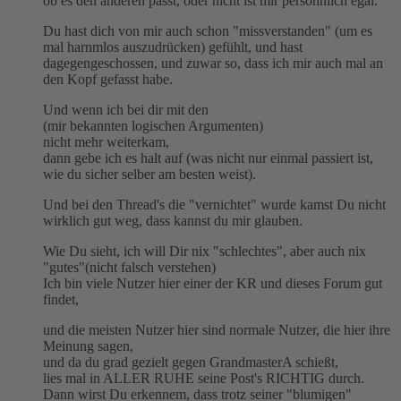
ob es den anderen passt, oder nicht ist mir persöhnlich egal.
Du hast dich von mir auch schon "missverstanden" (um es
mal harnmlos auszudrücken) gefühlt, und hast
dagegengeschossen, und zuwar so, dass ich mir auch mal an
den Kopf gefasst habe.
Und wenn ich bei dir mit den
(mir bekannten logischen Argumenten)
nicht mehr weiterkam,
dann gebe ich es halt auf (was nicht nur einmal passiert ist,
wie du sicher selber am besten weist).
Und bei den Thread's die "vernichtet" wurde kamst Du nicht
wirklich gut weg, dass kannst du mir glauben.
Wie Du sieht, ich will Dir nix "schlechtes", aber auch nix
"gutes"(nicht falsch verstehen)
Ich bin viele Nutzer hier einer der KR und dieses Forum gut
findet,
und die meisten Nutzer hier sind normale Nutzer, die hier ihre
Meinung sagen,
und da du grad gezielt gegen GrandmasterA schießt,
lies mal in ALLER RUHE seine Post's RICHTIG durch.
Dann wirst Du erkennem, dass trotz seiner "blumigen"