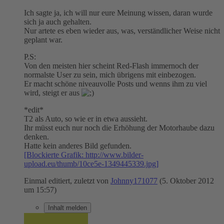
Ich sagte ja, ich will nur eure Meinung wissen, daran wurde
sich ja auch gehalten.
Nur artete es eben wieder aus, was, verständlicher Weise nicht
geplant war.
P.S:
Von den meisten hier scheint Red-Flash immernoch der
normalste User zu sein, mich übrigens mit einbezogen.
Er macht schöne niveauvolle Posts und wenns ihm zu viel
wird, steigt er aus
*edit*
T2 als Auto, so wie er in etwa aussieht.
Ihr müsst euch nur noch die Erhöhung der Motorhaube dazu
denken.
Hatte kein anderes Bild gefunden.
[Blockierte Grafik: http://www.bilder-
upload.eu/thumb/10ce5e-1349445339.jpg]
Einmal editiert, zuletzt von
Johnny171077
(
5. Oktober 2012
um 15:57
)
Inhalt melden