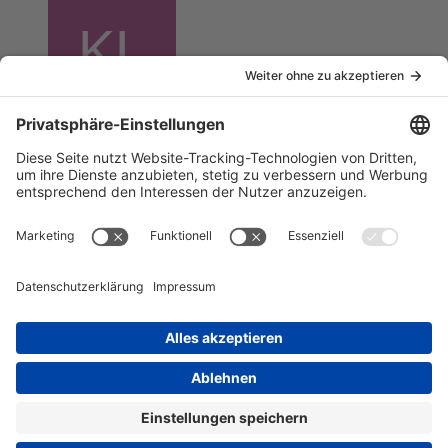
K.A.R.R.s Lady
Mitglied
Beiträge
49
5. Oktober 2012 um 20:17
#40
Endlich ist mal wieder was los hier.
Wo bleibt der Eimer Popcorn, wenn man ihn braucht...
[Blockierte Grafik:
http://foto.arcor-
online.net/palb/alben/50/741950/6462396235363264.jpg
]
Inhalt melden
Datenschutzerklärung