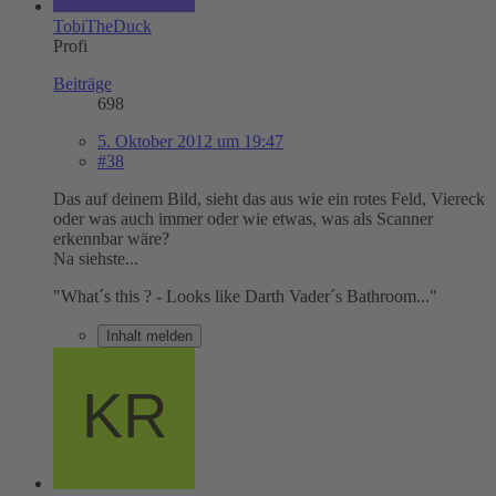
TobiTheDuck
Profi
Beiträge
698
5. Oktober 2012 um 19:47
#38
Das auf deinem Bild, sieht das aus wie ein rotes Feld, Viereck
oder was auch immer oder wie etwas, was als Scanner
erkennbar wäre?
Na siehste...
"What´s this ? - Looks like Darth Vader´s Bathroom..."
Inhalt melden