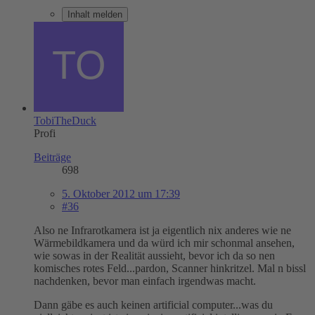
Inhalt melden
TobiTheDuck
Profi
Beiträge
698
5. Oktober 2012 um 17:39
#36
Also ne Infrarotkamera ist ja eigentlich nix anderes wie ne
Wärmebildkamera und da würd ich mir schonmal ansehen,
wie sowas in der Realität aussieht, bevor ich da so nen
komisches rotes Feld...pardon, Scanner hinkritzel. Mal n bissl
nachdenken, bevor man einfach irgendwas macht.
Dann gäbe es auch keinen artificial computer...was du