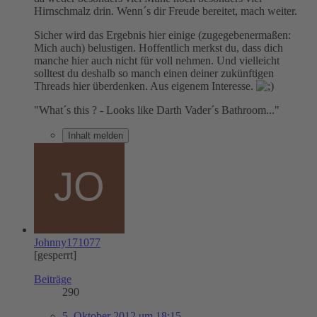
Hirnschmalz drin. Wenn´s dir Freude bereitet, mach weiter.
Sicher wird das Ergebnis hier einige (zugegebenermaßen:
Mich auch) belustigen. Hoffentlich merkst du, dass dich
manche hier auch nicht für voll nehmen. Und vielleicht
solltest du deshalb so manch einen deiner zukünftigen
Threads hier überdenken. Aus eigenem Interesse.
"What´s this ? - Looks like Darth Vader´s Bathroom..."
Inhalt melden
Johnny171077
[gesperrt]
Beiträge
290
5. Oktober 2012 um 18:15