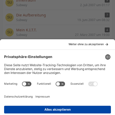
Innenraum
9
Subway
2. Juli 2007 um 01:17
Die Aufbereitung
7
Subway
19. Juni 2007 um 08:32
Mein K.I.T.T.
4
Subway
27. März 2007 um 19:00
Ich könnt kotzen....der ist neu lackiert und jetzt
21
das
Subway
11. Juli 2006 um 15:50
schwarze Rückleuchten als Alternative zum
26
Cover
Subway
12. Juli 2006 um 12:26
komisches 1 TV-Dash bei ebay
7
Subway
22. Juni 2006 um 10:44
mein KITT frisch vom Lackierer
13
Subway
25. Juni 2006 um 20:00