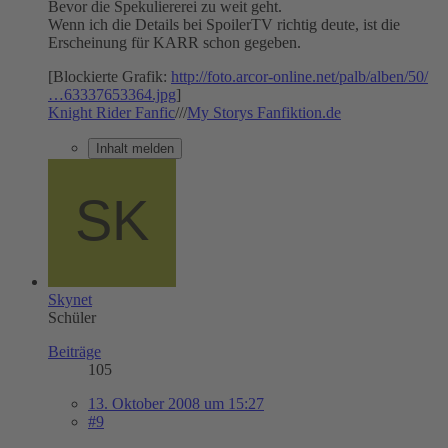
Bevor die Spekuliererei zu weit geht.
Wenn ich die Details bei SpoilerTV richtig deute, ist die
Erscheinung für KARR schon gegeben.
[Blockierte Grafik:
http://foto.arcor-online.net/palb/alben/50/
…63337653364.jpg
]
Knight Rider Fanfic
///
My Storys Fanfiktion.de
Inhalt melden
Skynet
Schüler
Beiträge
105
13. Oktober 2008 um 15:27
#9