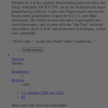
Pilotfilm K.A.R.R.s zentrale Steuereinheit (oder wie hiess des
Ding? Jedenfalls NICHT CPU, da ist mit Sicherheit nix drauf
gespeichert
) unter den Nagel reissen und um ihn
herum einen gefährlichen Gegner für K.I.T.T. und Mike
entwickeln. Die beiden kennen den alten Gegenspieler nur
vom Hörensagen, und so muss sich das "alte Duo" nochmal
einschalten, um K.A.R.R. und Konsorten zu besiegen...schön
wär´s jedenfalls.
"What´s this ? - Looks like Darth Vader´s Bathroom..."
Inhalt melden
Phoenix
Meister
Reaktionen
5
Beiträge
1.841
13. Oktober 2008 um 14:02
#8
Muss mich hier jetzt mal einschalten.