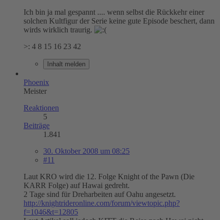
Ich bin ja mal gespannt .... wenn selbst die Rückkehr einer
solchen Kultfigur der Serie keine gute Episode beschert, dann
wirds wirklich traurig.
>: 4 8 15 16 23 42
Inhalt melden
Phoenix
Meister
Reaktionen
5
Beiträge
1.841
30. Oktober 2008 um 08:25
#11
Laut KRO wird die 12. Folge Knight of the Pawn (Die
KARR Folge) auf Hawai gedreht.
2 Tage sind für Dreharbeiten auf Oahu angesetzt.
http://knightrideronline.com/forum/viewtopic.php?
f=1046&t=12805