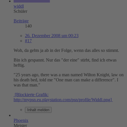
widdl
Schüler
Beiträge
140
26. Dezember 2008 um 00:23
#17
Woh, da gehts ja ab in der Folge, wenn das alles so stimmt.
Bin ich gespannt. Nur das "der eine" stirbt, find ich etwas
heftig.
"25 years ago, there was a man named Wilton Knight, law on
his death bed, told me "One man can make a difference". I
was that man."
[Blockierte Grafik:
http://mypsn.eu.playstation.com/psn/profile/Widdl.png]
Inhalt melden
Phoenix
Meister