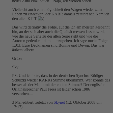
neues Auto einzubauen... Naja, wir werden sehen.
Vielleicht auch eine möglichkeit den Wagen wieder zum
Leben zu erwecken, der KARR damals zerstört hat. Nämlich
den alten KITT
Das wird definitiv die Folge, auf die ich am meisten gespannt
bin, an der sich aber auch die Qualität messen lassen wird,
wie die neue Serie zu der alten Serie steht und wie die
Autoren gedenken, damit umzugehen. Ich sage nur in Folge
1x03: Eure Decknamen sind Bonnie und Devon. Das war
äußerst albern....
Grüße
Sky
PS: Und ich bete, dass in der deutschen Synchro Rüdiger
Schulzki wieder KARRs Stimme übernimmt. Wer könnte das
besser als der Mann mit der coolen Stimme? Der englische
Originalsprecher Paul Frees ist leider schon 1986
verstorben....
3 Mal editiert, zuletzt von
Skynet
(
12. Oktober 2008 um
17:17
)