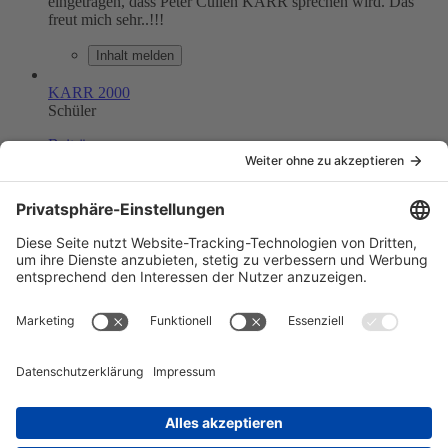
eingetragen, dass Peter Cullen KARR sprechen wird. Das
freut mich sehr..!!!
Inhalt melden
KARR 2000
Schüler
Beiträge
138
26. Dezember 2008 um 12:18
#20
jawohl, wußte ich es doch.
ein traum wird wahr.
einfach nur klasse!!!!!!
kr) "Ich bin der Prototyp... und nicht so eine minderwertige
Fließbandkopie!"kr)
[Blockierte Grafik:
http://img27.imageshack.us/img27/9562/foto0303.jpg]
Einmal editiert, zuletzt von
KARR 2000
(
26. Dezember 2008
um 12:18
)