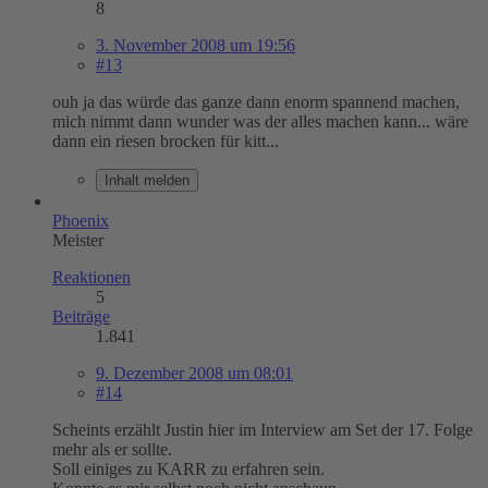
8
3. November 2008 um 19:56
#13
ouh ja das würde das ganze dann enorm spannend machen,
mich nimmt dann wunder was der alles machen kann... wäre
dann ein riesen brocken für kitt...
Inhalt melden
Phoenix
Meister
Reaktionen
5
Beiträge
1.841
9. Dezember 2008 um 08:01
#14
Scheints erzählt Justin hier im Interview am Set der 17. Folge
mehr als er sollte.
Soll einiges zu KARR zu erfahren sein.