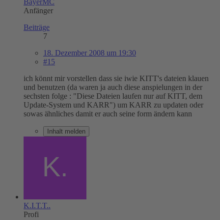
BayerMC
Anfänger
Beiträge
7
18. Dezember 2008 um 19:30
#15
ich könnt mir vorstellen dass sie iwie KITT's dateien klauen
und benutzen (da waren ja auch diese anspielungen in der
sechsten folge : "Diese Dateien laufen nur auf KITT, dem
Update-System und KARR") um KARR zu updaten oder
sowas ähnliches damit er auch seine form ändern kann
Inhalt melden
K.I.T.T..
Profi