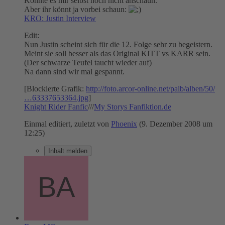
Konnte es mir selbst noch nicht anschaun.
Aber ihr könnt ja vorbei schaun:
KRO: Justin Interview
Edit:
Nun Justin scheint sich für die 12. Folge sehr zu begeistern.
Meint sie soll besser als das Original KITT vs KARR sein.
(Der schwarze Teufel taucht wieder auf)
Na dann sind wir mal gespannt.
[Blockierte Grafik:
http://foto.arcor-online.net/palb/alben/50/
…63337653364.jpg
]
Knight Rider Fanfic
///
My Storys Fanfiktion.de
Einmal editiert, zuletzt von
Phoenix
(
9. Dezember 2008 um
12:25
)
Inhalt melden