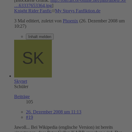
[Blockierte Grafik:
http://foto.arcor-online.net/palb/alben/50/
…63337653364.jpg
]
Knight Rider Fanfic
///
My Storys Fanfiktion.de
3 Mal editiert, zuletzt von
Phoenix
(
26. Dezember 2008 um
10:27
)
Inhalt melden
Skynet
Schüler
Beiträge
105
26. Dezember 2008 um 11:13
#19
Jawoll... Bei Wikipedia (englische Version) ist bereits