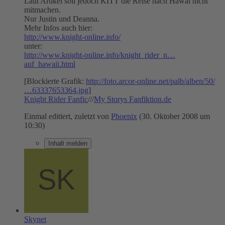
Laut Artikel soll jedoch KITT die Reise nach Hawai nicht
mitmachen.
Nur Justin und Deanna.
Mehr Infos auch hier:
http://www.knight-online.info/
unter:
http://www.knight-online.info/knight_rider_n…
auf_hawaii.html
[Blockierte Grafik:
http://foto.arcor-online.net/palb/alben/50/
…63337653364.jpg
]
Knight Rider Fanfic
///
My Storys Fanfiktion.de
Einmal editiert, zuletzt von
Phoenix
(
30. Oktober 2008 um
10:30
)
Inhalt melden
Skynet