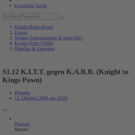
Erweiterte Suche
Knight-Rider-Board
Forum
Weitere Fortsetzungen & Spin-Off's
Knight Rider (2008)
Pilotfilm & Episoden
S1.12 K.I.T.T. gegen K.A.R.R. (Knight to
Kings Pawn)
Phoenix
12. Oktober 2008 um 10:03
Phoenix
Meister