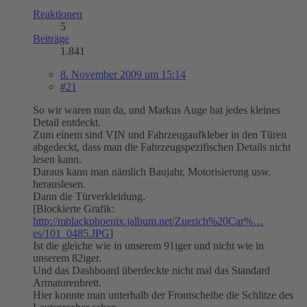
Reaktionen
5
Beiträge
1.841
8. November 2009 um 15:14
#21
So wir waren nun da, und Markus Auge hat jedes kleines
Detail entdeckt.
Zum einem sind VIN und Fahrzeugaufkleber in den Türen
abgedeckt, dass man die Fahrzeugspezifischen Details nicht
lesen kann.
Daraus kann man nämlich Baujahr, Motorisierung usw.
herauslesen.
Dann die Türverkleidung.
[Blockierte Grafik:
http://mblackphoenix.jalbum.net/Zuerich%20Car%…
es/101_0485.JPG
]
Ist die gleiche wie in unserem 91iger und nicht wie in
unserem 82iger.
Und das Dashboard überdeckte nicht mal das Standard
Armaturenbrett.
Hier konnte man unterhalb der Frontscheibe die Schlitze des