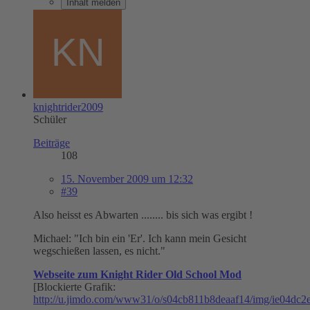
Inhalt melden
knightrider2009
Schüler
Beiträge
108
15. November 2009 um 12:32
#39
Also heisst es Abwarten ........ bis sich was ergibt !
Michael: "Ich bin ein 'Er'. Ich kann mein Gesicht
wegschießen lassen, es nicht."
Webseite zum Knight Rider Old School Mod
[Blockierte Grafik:
http://u.jimdo.com/www31/o/s04cb811b8deaaf14/img/ie04dc2