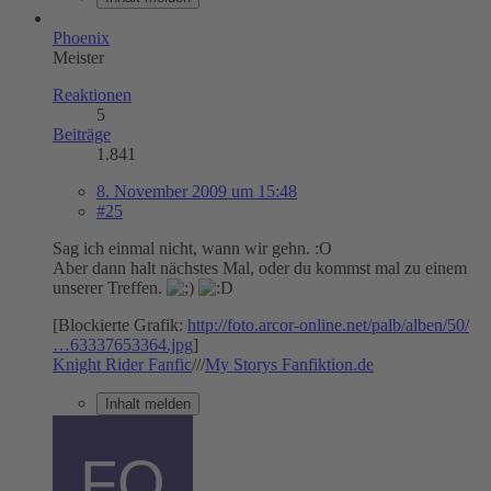
Phoenix
Meister
Reaktionen
5
Beiträge
1.841
8. November 2009 um 15:48
#25
Sag ich einmal nicht, wann wir gehn. :O
Aber dann halt nächstes Mal, oder du kommst mal zu einem
unserer Treffen.
[Blockierte Grafik:
http://foto.arcor-online.net/palb/alben/50/
…63337653364.jpg
]
Knight Rider Fanfic
///
My Storys Fanfiktion.de
Inhalt melden