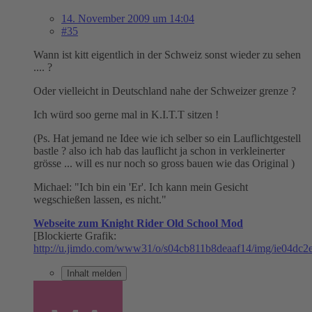
14. November 2009 um 14:04
#35
Wann ist kitt eigentlich in der Schweiz sonst wieder zu sehen
.... ?
Oder vielleicht in Deutschland nahe der Schweizer grenze ?
Ich würd soo gerne mal in K.I.T.T sitzen !
(Ps. Hat jemand ne Idee wie ich selber so ein Lauflichtgestell
bastle ? also ich hab das lauflicht ja schon in verkleinerter
grösse ... will es nur noch so gross bauen wie das Original )
Michael: "Ich bin ein 'Er'. Ich kann mein Gesicht
wegschießen lassen, es nicht."
Webseite zum Knight Rider Old School Mod
[Blockierte Grafik:
http://u.jimdo.com/www31/o/s04cb811b8deaaf14/img/ie04dc2
Inhalt melden