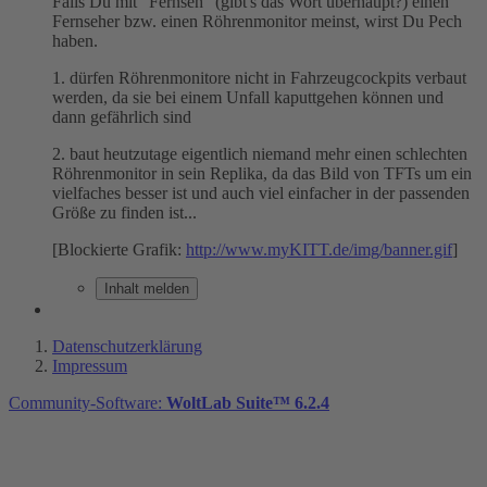
Falls Du mit "Fernseh" (gibt's das Wort überhaupt?) einen
Fernseher bzw. einen Röhrenmonitor meinst, wirst Du Pech
haben.
1. dürfen Röhrenmonitore nicht in Fahrzeugcockpits verbaut
werden, da sie bei einem Unfall kaputtgehen können und
dann gefährlich sind
2. baut heutzutage eigentlich niemand mehr einen schlechten
Röhrenmonitor in sein Replika, da das Bild von TFTs um ein
vielfaches besser ist und auch viel einfacher in der passenden
Größe zu finden ist...
[Blockierte Grafik:
http://www.myKITT.de/img/banner.gif
]
Inhalt melden
Datenschutzerklärung
Impressum
Community-Software:
WoltLab Suite™ 6.2.4