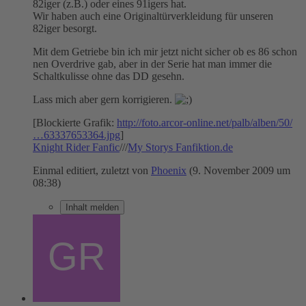
82iger (z.B.) oder eines 91igers hat.
Wir haben auch eine Originaltürverkleidung für unseren
82iger besorgt.
Mit dem Getriebe bin ich mir jetzt nicht sicher ob es 86 schon
nen Overdrive gab, aber in der Serie hat man immer die
Schaltkulisse ohne das DD gesehn.
Lass mich aber gern korrigieren.
[Blockierte Grafik:
http://foto.arcor-online.net/palb/alben/50/
…63337653364.jpg
]
Knight Rider Fanfic
///
My Storys Fanfiktion.de
Einmal editiert, zuletzt von
Phoenix
(
9. November 2009 um
08:38
)
Inhalt melden