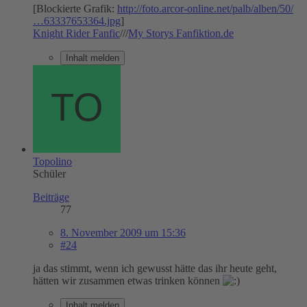
[Blockierte Grafik:
http://foto.arcor-online.net/palb/alben/50/
…63337653364.jpg
]
Knight Rider Fanfic
///
My Storys Fanfiktion.de
Inhalt melden
Topolino
Schüler
Beiträge
77
8. November 2009 um 15:36
#24
ja das stimmt, wenn ich gewusst hätte das ihr heute geht,
hätten wir zusammen etwas trinken können
Inhalt melden