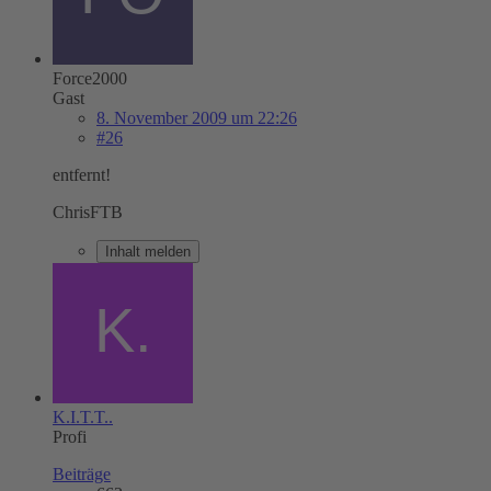
Force2000
Gast
8. November 2009 um 22:26
#26
entfernt!
ChrisFTB
Inhalt melden
K.I.T.T..
Profi
Beiträge