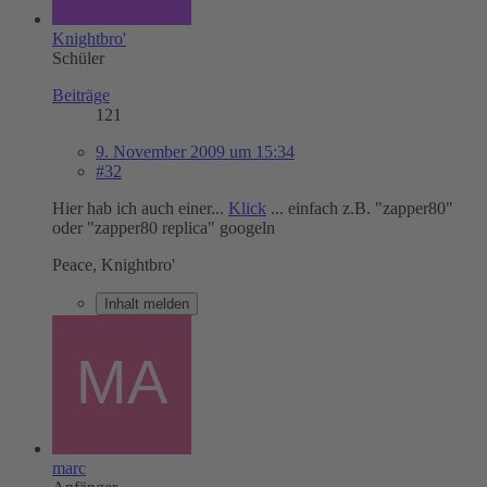
Knightbro'
Schüler
Beiträge
121
9. November 2009 um 15:34
#32
Hier hab ich auch einer...
Klick
... einfach z.B. "zapper80"
oder "zapper80 replica" googeln
Peace, Knightbro'
Inhalt melden
marc