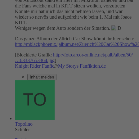
von Autoscout stand ein Herr mit Mikrofon daneben und bat
die Fans welche mal in KITT sitzen wollten, vorzutreten.
Konnte mir natürlich das nicht nehmen lassen, und war
wieder so nervös und aufgedreht wie beim 1. Mal mit Joaos
KITT.
Weniger wegen dem Auto sondern der Situation.
Das ganze Album der Zürich Car Show könnt ihr hier sehen:
http://mblackphoenix.jalbum.net/Zuerich%20Car%20Show%20
[Blockierte Grafik:
http://foto.arcor-online.net/palb/alben/50/
…63337653364.jpg
]
Knight Rider Fanfic
///
My Storys Fanfiktion.de
Inhalt melden
Topolino
Schüler