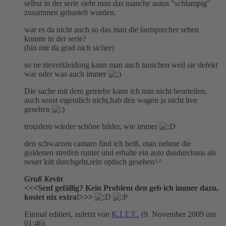
selbst in der serie sieht man das manche autos "schlampig"
zusammen gebastelt wurden.
war es da nicht auch so das man die lautsprecher sehen
konnte in der serie?
(bin mir da grad nich sicher)
so ne türverkleidung kann man auch tauschen weil sie defekt
war oder was auch immer
Die sache mit dem getriebe kann ich nun nicht beurteilen,
auch sonst eigentlich nicht,hab den wagen ja nicht live
gesehen
trotzdem wieder schöne bilder, wie immer
den schwarzen camaro find ich heiß, man nehme die
goldenen streifen runter und erhalte ein auto dasdurchaus als
neuer kitt durchgeht,rein optisch gesehen^^
Gruß Kevin
<<<Senf gefällig? Kein Problem den geb ich immer dazu,
kostet nix extra!>>>
Einmal editiert, zuletzt von
K.I.T.T..
(
9. November 2009 um
01:46
)