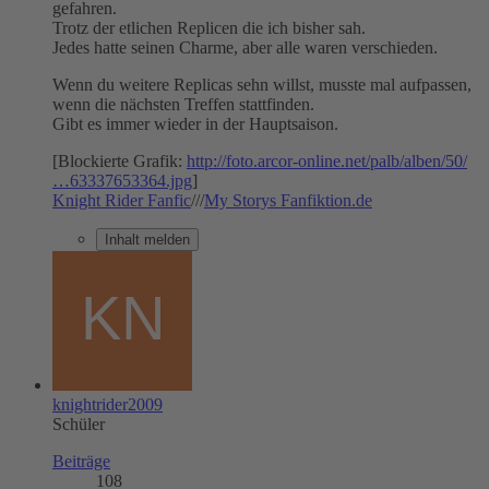
gefahren.
Trotz der etlichen Replicen die ich bisher sah.
Jedes hatte seinen Charme, aber alle waren verschieden.
Wenn du weitere Replicas sehn willst, musste mal aufpassen,
wenn die nächsten Treffen stattfinden.
Gibt es immer wieder in der Hauptsaison.
[Blockierte Grafik:
http://foto.arcor-online.net/palb/alben/50/
…63337653364.jpg
]
Knight Rider Fanfic
///
My Storys Fanfiktion.de
Inhalt melden
knightrider2009
Schüler
Beiträge
108