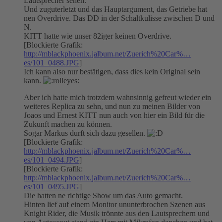
Lautsprecher sehen.
Und zuguterletzt und das Hauptargument, das Getriebe hat
nen Overdrive. Das DD in der Schaltkulisse zwischen D und
N.
KITT hatte wie unser 82iger keinen Overdrive.
[Blockierte Grafik:
http://mblackphoenix.jalbum.net/Zuerich%20Car%…
es/101_0488.JPG
]
Ich kann also nur bestätigen, dass dies kein Original sein
kann.
Aber ich hatte mich trotzdem wahnsinnig gefreut wieder ein
weiteres Replica zu sehn, und nun zu meinen Bilder von
Joaos und Ernest KITT nun auch von hier ein Bild für die
Zukunft machen zu können.
Sogar Markus durft sich dazu gesellen.
[Blockierte Grafik:
http://mblackphoenix.jalbum.net/Zuerich%20Car%…
es/101_0494.JPG
]
[Blockierte Grafik:
http://mblackphoenix.jalbum.net/Zuerich%20Car%…
es/101_0495.JPG
]
Die hatten ne richtige Show um das Auto gemacht.
Hinten lief auf einem Monitor ununterbrochen Szenen aus
Knight Rider, die Musik trönnte aus den Lautsprechern und