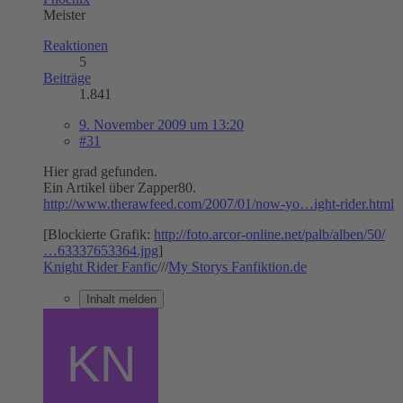
Meister
Reaktionen
5
Beiträge
1.841
9. November 2009 um 13:20
#31
Hier grad gefunden.
Ein Artikel über Zapper80.
http://www.therawfeed.com/2007/01/now-yo…ight-rider.html
[Blockierte Grafik:
http://foto.arcor-online.net/palb/alben/50/
…63337653364.jpg
]
Knight Rider Fanfic
///
My Storys Fanfiktion.de
Inhalt melden