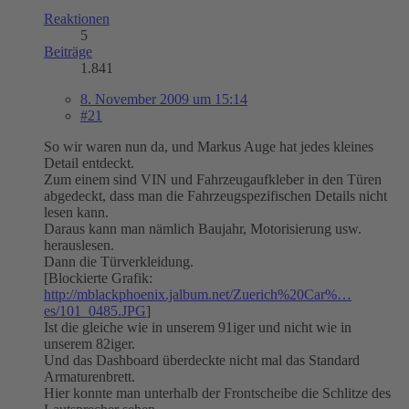
Reaktionen
5
Beiträge
1.841
8. November 2009 um 15:14
#21
So wir waren nun da, und Markus Auge hat jedes kleines
Detail entdeckt.
Zum einem sind VIN und Fahrzeugaufkleber in den Türen
abgedeckt, dass man die Fahrzeugspezifischen Details nicht
lesen kann.
Daraus kann man nämlich Baujahr, Motorisierung usw.
herauslesen.
Dann die Türverkleidung.
[Blockierte Grafik:
http://mblackphoenix.jalbum.net/Zuerich%20Car%…
es/101_0485.JPG
]
Ist die gleiche wie in unserem 91iger und nicht wie in
unserem 82iger.
Und das Dashboard überdeckte nicht mal das Standard
Armaturenbrett.
Hier konnte man unterhalb der Frontscheibe die Schlitze des