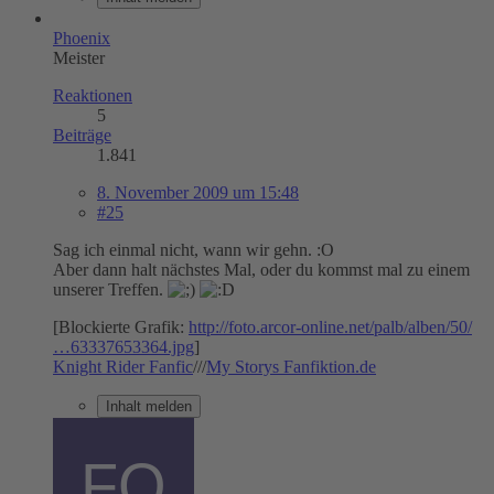
Phoenix
Meister
Reaktionen
5
Beiträge
1.841
8. November 2009 um 15:48
#25
Sag ich einmal nicht, wann wir gehn. :O
Aber dann halt nächstes Mal, oder du kommst mal zu einem
unserer Treffen.
[Blockierte Grafik:
http://foto.arcor-online.net/palb/alben/50/
…63337653364.jpg
]
Knight Rider Fanfic
///
My Storys Fanfiktion.de
Inhalt melden