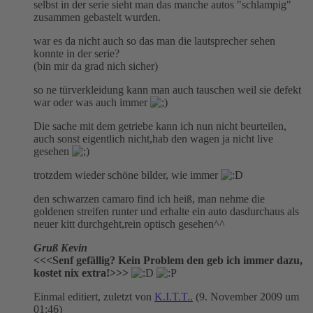
selbst in der serie sieht man das manche autos "schlampig"
zusammen gebastelt wurden.
war es da nicht auch so das man die lautsprecher sehen
konnte in der serie?
(bin mir da grad nich sicher)
so ne türverkleidung kann man auch tauschen weil sie defekt
war oder was auch immer
Die sache mit dem getriebe kann ich nun nicht beurteilen,
auch sonst eigentlich nicht,hab den wagen ja nicht live
gesehen
trotzdem wieder schöne bilder, wie immer
den schwarzen camaro find ich heiß, man nehme die
goldenen streifen runter und erhalte ein auto dasdurchaus als
neuer kitt durchgeht,rein optisch gesehen^^
Gruß Kevin
<<<Senf gefällig? Kein Problem den geb ich immer dazu,
kostet nix extra!>>>
Einmal editiert, zuletzt von
K.I.T.T..
(
9. November 2009 um
01:46
)