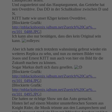
Lautsprecher sehen.
Und zuguterletzt und das Hauptargument, das Getriebe hat
nen Overdrive. Das DD in der Schaltkulisse zwischen D und
N.
KITT hatte wie unser 82iger keinen Overdrive.
[Blockierte Grafik:
http://mblackphoenix.jalbum.net/Zuerich%20Car%…
es/101_0488.JPG
]
Ich kann also nur bestätigen, dass dies kein Original sein
kann.
Aber ich hatte mich trotzdem wahnsinnig gefreut wieder ein
weiteres Replica zu sehn, und nun zu meinen Bilder von
Joaos und Ernest KITT nun auch von hier ein Bild für die
Zukunft machen zu können.
Sogar Markus durft sich dazu gesellen.
[Blockierte Grafik:
http://mblackphoenix.jalbum.net/Zuerich%20Car%…
es/101_0494.JPG
]
[Blockierte Grafik:
http://mblackphoenix.jalbum.net/Zuerich%20Car%…
es/101_0495.JPG
]
Die hatten ne richtige Show um das Auto gemacht.
Hinten lief auf einem Monitor ununterbrochen Szenen aus
Knight Rider, die Musik trönnte aus den Lautsprechern und