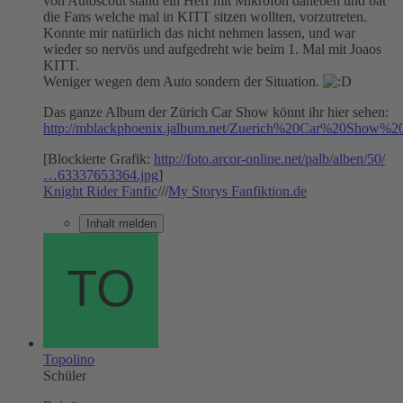
von Autoscout stand ein Herr mit Mikrofon daneben und bat
die Fans welche mal in KITT sitzen wollten, vorzutreten.
Konnte mir natürlich das nicht nehmen lassen, und war
wieder so nervös und aufgedreht wie beim 1. Mal mit Joaos
KITT.
Weniger wegen dem Auto sondern der Situation.
Das ganze Album der Zürich Car Show könnt ihr hier sehen:
http://mblackphoenix.jalbum.net/Zuerich%20Car%20Show%20
[Blockierte Grafik:
http://foto.arcor-online.net/palb/alben/50/
…63337653364.jpg
]
Knight Rider Fanfic
///
My Storys Fanfiktion.de
Inhalt melden
Topolino
Schüler