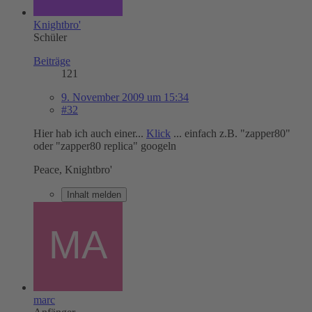
Knightbro'
Schüler
Beiträge
121
9. November 2009 um 15:34
#32
Hier hab ich auch einer...
Klick
... einfach z.B. "zapper80"
oder "zapper80 replica" googeln
Peace, Knightbro'
Inhalt melden
marc