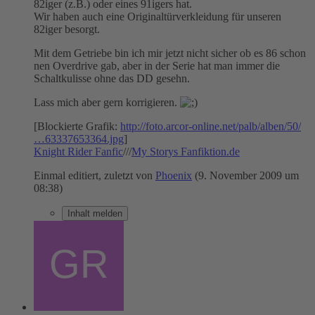
82iger (z.B.) oder eines 91igers hat.
Wir haben auch eine Originaltürverkleidung für unseren
82iger besorgt.
Mit dem Getriebe bin ich mir jetzt nicht sicher ob es 86 schon
nen Overdrive gab, aber in der Serie hat man immer die
Schaltkulisse ohne das DD gesehn.
Lass mich aber gern korrigieren.
[Blockierte Grafik:
http://foto.arcor-online.net/palb/alben/50/
…63337653364.jpg
]
Knight Rider Fanfic
///
My Storys Fanfiktion.de
Einmal editiert, zuletzt von
Phoenix
(
9. November 2009 um
08:38
)
Inhalt melden