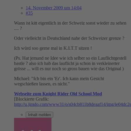
14. November 2009 um 14:04
#35
Wann ist kitt eigentlich in der Schweiz sonst wieder zu sehen
.... ?
Oder vielleicht in Deutschland nahe der Schweizer grenze ?
Ich würd soo gerne mal in K.I.T.T sitzen !
(Ps. Hat jemand ne Idee wie ich selber so ein Lauflichtgestell
bastle ? also ich hab das lauflicht ja schon in verkleinerter
grösse ... will es nur noch so gross bauen wie das Original )
Michael: "Ich bin ein 'Er'. Ich kann mein Gesicht
wegschießen lassen, es nicht."
Webseite zum Knight Rider Old School Mod
[Blockierte Grafik:
http://u.jimdo.com/www31/o/s04cb811b8deaaf14/img/ie04dc2
Inhalt melden