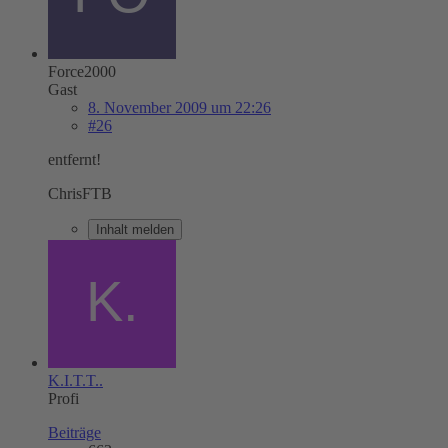
Force2000
Gast
8. November 2009 um 22:26
#26
entfernt!
ChrisFTB
Inhalt melden
K.I.T.T..
Profi
Beiträge