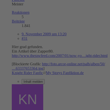
Meister
Reaktionen
5
Beiträge
1.841
9. November 2009 um 13:20
#31
Hier grad gefunden.
Ein Artikel über Zapper80.
http://www.therawfeed.com/2007/01/now-yo…ight-rider.html
[Blockierte Grafik:
http://foto.arcor-online.net/palb/alben/50/
…63337653364.jpg
]
Knight Rider Fanfic
///
My Storys Fanfiktion.de
Inhalt melden