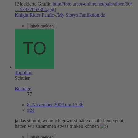
[Blockierte Grafik:
http://foto.arcor-online.net/palb/alben/50/
…63337653364.jpg
]
Knight Rider Fanfic
///
My Storys Fanfiktion.de
Inhalt melden
Topolino
Schüler
Beiträge
77
8. November 2009 um 15:36
#24
ja das stimmt, wenn ich gewusst hätte das ihr heute geht,
hätten wir zusammen etwas trinken können
Inhalt melden