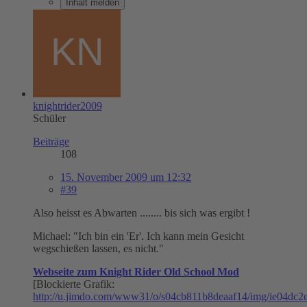
Inhalt melden
knightrider2009
Schüler
Beiträge
108
15. November 2009 um 12:32
#39
Also heisst es Abwarten ........ bis sich was ergibt !
Michael: "Ich bin ein 'Er'. Ich kann mein Gesicht
wegschießen lassen, es nicht."
Webseite zum Knight Rider Old School Mod
[Blockierte Grafik:
http://u.jimdo.com/www31/o/s04cb811b8deaaf14/img/ie04dc2