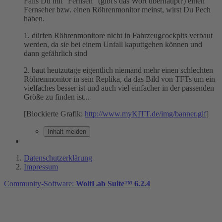
Falls Du mit "Fernseh" (gibt's das Wort überhaupt?) einen
Fernseher bzw. einen Röhrenmonitor meinst, wirst Du Pech
haben.
1. dürfen Röhrenmonitore nicht in Fahrzeugcockpits verbaut
werden, da sie bei einem Unfall kaputtgehen können und
dann gefährlich sind
2. baut heutzutage eigentlich niemand mehr einen schlechten
Röhrenmonitor in sein Replika, da das Bild von TFTs um ein
vielfaches besser ist und auch viel einfacher in der passenden
Größe zu finden ist...
[Blockierte Grafik:
http://www.myKITT.de/img/banner.gif
]
Inhalt melden
Datenschutzerklärung
Impressum
Community-Software:
WoltLab Suite™ 6.2.4