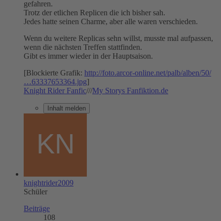
gefahren.
Trotz der etlichen Replicen die ich bisher sah.
Jedes hatte seinen Charme, aber alle waren verschieden.
Wenn du weitere Replicas sehn willst, musste mal aufpassen,
wenn die nächsten Treffen stattfinden.
Gibt es immer wieder in der Hauptsaison.
[Blockierte Grafik:
http://foto.arcor-online.net/palb/alben/50/
…63337653364.jpg
]
Knight Rider Fanfic
///
My Storys Fanfiktion.de
Inhalt melden
knightrider2009
Schüler
Beiträge
108