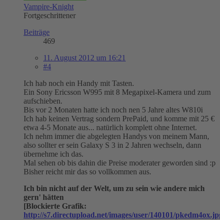
Vampire-Knight
Fortgeschrittener
Beiträge
469
11. August 2012 um 16:21
#4
Ich hab noch ein Handy mit Tasten.
Ein Sony Ericsson W995 mit 8 Megapixel-Kamera und zum
aufschieben.
Bis vor 2 Monaten hatte ich noch nen 5 Jahre altes W810i
Ich hab keinen Vertrag sondern PrePaid, und komme mit 25 €
etwa 4-5 Monate aus... natürlich komplett ohne Internet.
Ich nehm immer die abgelegten Handys von meinem Mann,
also sollter er sein Galaxy S 3 in 2 Jahren wechseln, dann
übernehme ich das.
Mal sehen ob bis dahin die Preise moderater geworden sind :p
Bisher reicht mir das so vollkommen aus.
Ich bin nicht auf der Welt, um zu sein wie andere mich
gern' hätten
[Blockierte Grafik:
http://s7.directupload.net/images/user/140101/pkedm4ox.jp