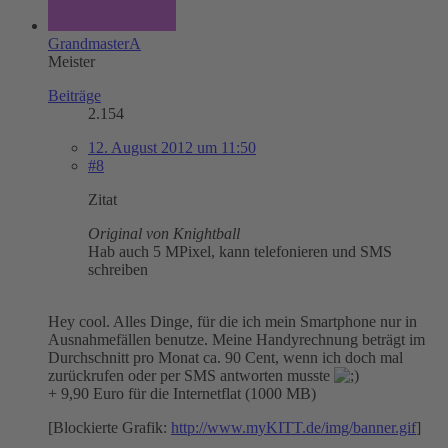
GrandmasterA
Meister
Beiträge
2.154
12. August 2012 um 11:50
#8
Zitat
Original von Knightball
Hab auch 5 MPixel, kann telefonieren und SMS
schreiben
Hey cool. Alles Dinge, für die ich mein Smartphone nur in
Ausnahmefällen benutze. Meine Handyrechnung beträgt im
Durchschnitt pro Monat ca. 90 Cent, wenn ich doch mal
zurückrufen oder per SMS antworten musste
+ 9,90 Euro für die Internetflat (1000 MB)
[Blockierte Grafik:
http://www.myKITT.de/img/banner.gif
]