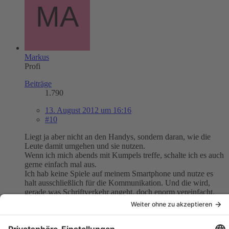
Markus
Profi
Beiträge
1.790
13. August 2012 um 16:16
#10
Liegt ja aber nicht an den Handys, sondern daran, wie die
Leute damit umgehen und sie nutzen.
Wenn ich mich abends mit Kumpels treffe, schalte ich es auch
gerne einfach mal aus.
Ich hab keine Spiele auf meinem Smartphone und nutze es
halt ausschließlich für die Kommunikation. Und die wird,
gerade was Schriftverkehr angeht, doch enorm vereinfacht.
"Man kann nicht immer ein Held sein, aber man kann immer
ein Mann sein."
Johann Wolfgang von Goethe