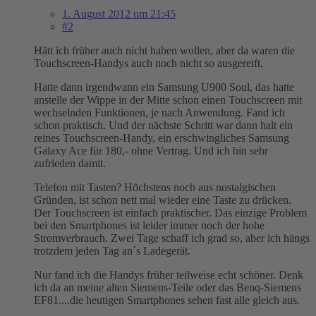
1. August 2012 um 21:45
#2
Hätt ich früher auch nicht haben wollen, aber da waren die
Touchscreen-Handys auch noch nicht so ausgereift.
Hatte dann irgendwann ein Samsung U900 Soul, das hatte
anstelle der Wippe in der Mitte schon einen Touchscreen mit
wechselnden Funktionen, je nach Anwendung. Fand ich
schon praktisch. Und der nächste Schritt war dann halt ein
reines Touchscreen-Handy, ein erschwingliches Samsung
Galaxy Ace für 180,- ohne Vertrag. Und ich bin sehr
zufrieden damit.
Telefon mit Tasten? Höchstens noch aus nostalgischen
Gründen, ist schon nett mal wieder eine Taste zu drücken.
Der Touchscreen ist einfach praktischer. Das einzige Problem
bei den Smartphones ist leider immer noch der hohe
Stromverbrauch. Zwei Tage schaff ich grad so, aber ich hängs
trotzdem jeden Tag an´s Ladegerät.
Nur fand ich die Handys früher teilweise echt schöner. Denk
ich da an meine alten Siemens-Teile oder das Benq-Siemens
EF81....die heutigen Smartphones sehen fast alle gleich aus.