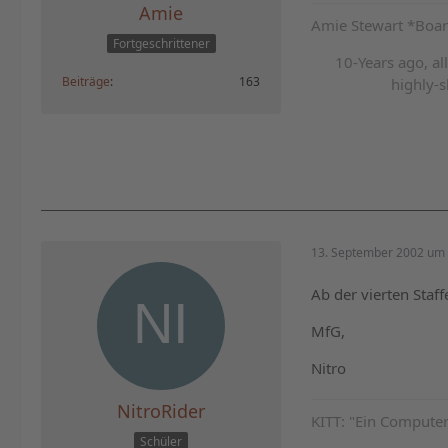
Amie
Amie Stewart *Bo
Fortgeschrittener
10-Years ago, a
Beiträge
163
highly-s
13. September 2002 um 
Ab der vierten Staff
MfG,
Nitro
NitroRider
KITT: "Ein Computer
Schüler