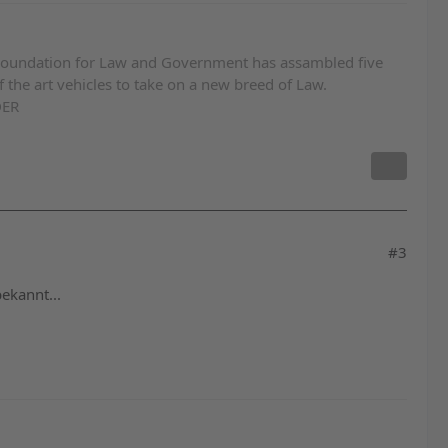
e Foundation for Law and Government has assambled five
 the art vehicles to take on a new breed of Law.
DER
#3
bekannt...