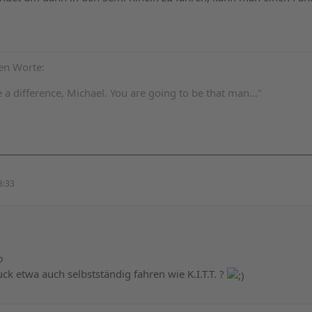
ten Worte:
 difference, Michael. You are going to be that man..."
3:33
o
ck etwa auch selbstständig fahren wie K.I.T.T. ?