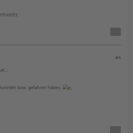
ommunity
#4
t...
n konnten bzw. gefahren haben.