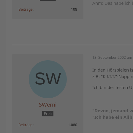
Anm: Das habe ich ü
Beiträge
108
13. September 2002 um 
In den Hörspielen i
z.B. "K.I.T.T."-Nappi
Ich bin der festen
SWerni
"Devon, jemand w
Profi
"Ich habe ein Alibi
Beiträge
1.080