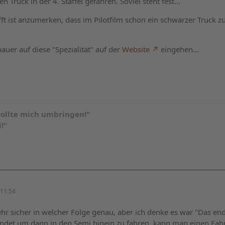
den Truck in der 4. Staffel gefahren. Soviel steht fest...
ft ist anzumerken, dass im Pilotfilm schon ein schwarzer Truck zu
uer auf diese "Spezialität" auf der
Website
eingehen...
ollte mich umbringen!"
!"
11:54
ehr sicher in welcher Folge genau, aber ich denke es war "Das end
endet um dann in den Semi hinein zu fahren, kann man einen Fah