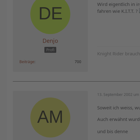
Wird eigentlich in 
fahren wie K.I.T.T. ?
Denjo
Profi
Knight Rider brauch
Beiträge
700
13. September 2002 um 
Soweit ich weiss, w
Auch erwähnt wurde
und bis denne