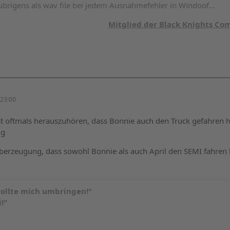
brigens als wav file bei jedem Ausnahmefehler in Windoof...
Mitglied der Black Knights C
23:00
st oftmals herauszuhören, dass Bonnie auch den Truck gefahren ha
ng
 Überzeugung, dass sowohl Bonnie als auch April den SEMI fahre
ollte mich umbringen!"
!"