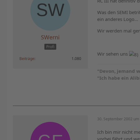
RC III hat definitiv 
Was den SEMI betrif
ein anderes Logo...
Wir werden mal gena
SWerni
Profi
Wir sehen uns
Beiträge
1.080
"Devon, jemand w
"Ich habe ein Alibi
30. September 2002 um 
Ich bin mir nicht m
vorbei fährt und w