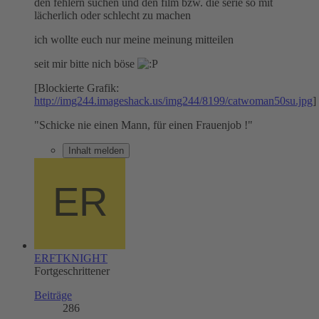
den fehlern suchen und den film bzw. die serie so mit
lächerlich oder schlecht zu machen
ich wollte euch nur meine meinung mitteilen
seit mir bitte nich böse
[Blockierte Grafik:
http://img244.imageshack.us/img244/8199/catwoman50su.jpg
]
"Schicke nie einen Mann, für einen Frauenjob !"
Inhalt melden
ERFTKNIGHT
Fortgeschrittener
Beiträge
286