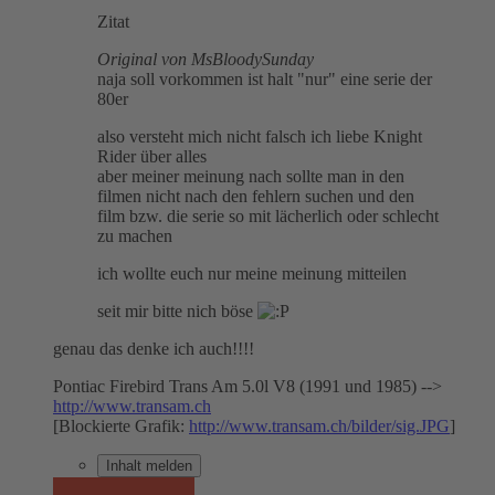
Zitat
Original von MsBloodySunday
naja soll vorkommen ist halt "nur" eine serie der
80er
also versteht mich nicht falsch ich liebe Knight
Rider über alles
aber meiner meinung nach sollte man in den
filmen nicht nach den fehlern suchen und den
film bzw. die serie so mit lächerlich oder schlecht
zu machen
ich wollte euch nur meine meinung mitteilen
seit mir bitte nich böse
genau das denke ich auch!!!!
Pontiac Firebird Trans Am 5.0l V8 (1991 und 1985) -->
http://www.transam.ch
[Blockierte Grafik:
http://www.transam.ch/bilder/sig.JPG
]
Inhalt melden