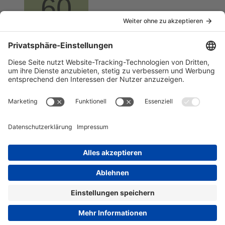
60Pennt
Profi
Beiträge
688
6. Januar 2006 um 00:42
#20
Hätte gern gewusst, wie oft die Knight Rider geschaut haben,
damit denen, alles aufallen kann.
Ok uns hier im board, ist ja auch schon viel aufgefallen, aber
die sehen jeden krümel.
Inhalt melden
Datenschutzerklärung
Impressum