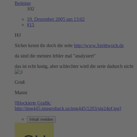
Beiträge
102
19. Dezember 2005 um 13:02
#15
Hi!
Sicher kennt ihr doch die seite
http://www.Sprittwoch.de
da sind die meisten fehler mal "analysiert"
das ist echt lustig, aber schlechter wird die serie dadurch nicht
Gruß
Manni
[Blockierte Grafik:
http://img445.imageshack.us/img445/1203/sig24pf.jpg]
Inhalt melden