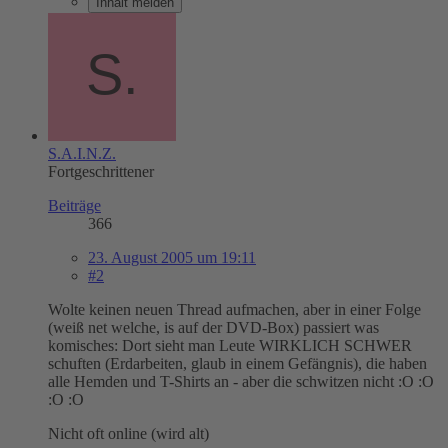
Inhalt melden
S.A.I.N.Z.
Fortgeschrittener
Beiträge
366
23. August 2005 um 19:11
#2
Wolte keinen neuen Thread aufmachen, aber in einer Folge
(weiß net welche, is auf der DVD-Box) passiert was
komisches: Dort sieht man Leute WIRKLICH SCHWER
schuften (Erdarbeiten, glaub in einem Gefängnis), die haben
alle Hemden und T-Shirts an - aber die schwitzen nicht :O :O
:O :O
Nicht oft online (wird alt)