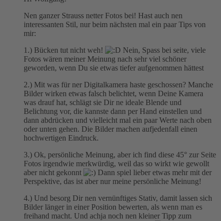
Nen ganzer Strauss netter Fotos bei! Hast auch nen
interessanten Stil, nur beim nächsten mal ein paar Tips von
mir:
1.) Bücken tut nicht weh!
Nein, Spass bei seite, viele
Fotos wären meiner Meinung nach sehr viel schöner
geworden, wenn Du sie etwas tiefer aufgenommen hättest
2.) Mit was für ner Digitalkamera haste geschossen? Manche
Bilder wirken etwas falsch belichtet, wenn Deine Kamera
was drauf hat, schlägt sie Dir ne ideale Blende und
Belichtung vor, die kannste dann per Hand einstellen und
dann abdrücken und vielleicht mal ein paar Werte nach oben
oder unten gehen. Die Bilder machen aufjedenfall einen
hochwertigen Eindruck.
3.) Ok, persönliche Meinung, aber ich find diese 45° zur Seite
Fotos irgendwie merkwürdig, weil das so wirkt wie gewollt
aber nicht gekonnt
Dann spiel lieber etwas mehr mit der
Perspektive, das ist aber nur meine persönliche Meinung!
4.) Und besorg Dir nen vernünftiges Stativ, damit lassen sich
Bilder länger in einer Position bewerten, als wenn man es
freihand macht. Und achja noch nen kleiner Tipp zum