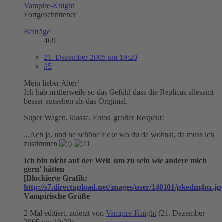
Vampire-Knight
Fortgeschrittener
Beiträge
469
21. Dezember 2005 um 19:20
#5
Mein lieber Alter!
Ich hab mittlerweile so das Gefühl dass die Replicas allesamt
besser aussehen als das Originial.
Super Wagen, klasse, Fotos, großer Respekt!
...Ach ja, und ne schöne Ecke wo du da wohnst, da muss ich
zustimmen
Ich bin nicht auf der Welt, um zu sein wie andere mich
gern' hätten
[Blockierte Grafik:
http://s7.directupload.net/images/user/140101/pkedm4ox.jp
Vampirische Grüße
2 Mal editiert, zuletzt von
Vampire-Knight
(
21. Dezember
2005 um 19:20
)