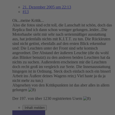
21. Dezember 2005 um 22:13
#13
Ok...meine Kritik...
Also die fotos sind echt toll, die Lanschaft ist schön, doch das
Replica find ich dann schon weniger gelungen..leider...Die
Motorhaube sieht mir sehr nach serienmäßiger ausstattung
aus, hat jedenfalls nichts mit K.I.T.T. zu tun. Die Rückleuten
sind nicht getönt, ebenfalls auf den ersten Blick erkennbar
und: Die Leuchten unter der Front sind sehr komisch
angeordnet. Der Abstand der äußeren Leuchte (die du wohl
alas Blinker benutzt) zu den anderen beiden Leuchten hat da
nichts zu suchen. Außeredem erscheinen mir die Leuchten
doch recht groß im vergleich zur Serie. Die Innenausstattung
hingegen ist in Ordnung. Steck doch einfach noch ein bisserl
Arbeit ins Äußere deines Wagens rein;) Viel haste ja da ja
nicht mehr zu tun;)
Abgesehen von den Kritikpunkten ist das aber alles in allem
gelungen
Der 197. von über 1230 registrierten Usern
Inhalt melden