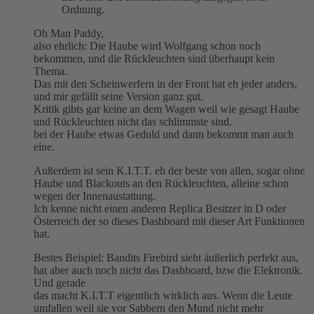
Ordnung.
Oh Man Paddy,
also ehrlich: Die Haube wird Wolfgang schon noch
bekommen, und die Rückleuchten sind überhaupt kein
Thema.
Das mit den Scheinwerfern in der Front hat eh jeder anders,
und mir gefällt seine Version ganz gut.
Kritik gibts gar keine an dem Wagen weil wie gesagt Haube
und Rückleuchten nicht das schlimmste sind.
bei der Haube etwas Geduld und dann bekommt man auch
eine.
Außerdem ist sein K.I.T.T. eh der beste von allen, sogar ohne
Haube und Blackouts an den Rückleuchten, alleine schon
wegen der Innenaustattung.
Ich kenne nicht einen anderen Replica Besitzer in D oder
Österreich der so dieses Dashboard mit dieser Art Funktionen
hat.
Bestes Beispiel: Bandits Firebird sieht äußerlich perfekt aus,
hat aber auch noch nicht das Dashboard, bzw die Elektronik.
Und gerade
das macht K.I.T.T eigentlich wirklich aus. Wenn die Leute
umfallen weil sie vor Sabbern den Mund nicht mehr