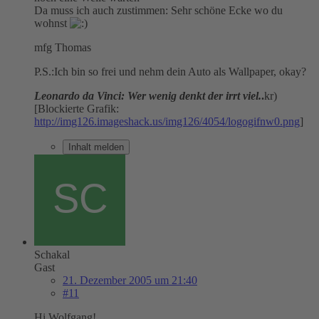
Da muss ich auch zustimmen: Sehr schöne Ecke wo du
wohnst
mfg Thomas
P.S.:Ich bin so frei und nehm dein Auto als Wallpaper, okay?
Leonardo da Vinci: Wer wenig denkt der irrt viel.
.
kr)
[Blockierte Grafik:
http://img126.imageshack.us/img126/4054/logogifnw0.png
]
Inhalt melden
Schakal
Gast
21. Dezember 2005 um 21:40
#11
Hi Wolfgang!