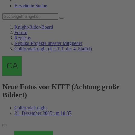
Erweiterte Suche
Knight-Rider-Board
Forum
Replicas
Replika-Projekte unserer Mitglieder
CaliforniaKnight (K.I.T.T. der 4. Staffel)
Neue Fotos von KITT (Achtung große
Bilder!)
CaliforniaKnight
21. Dezember 2005 um 18:37