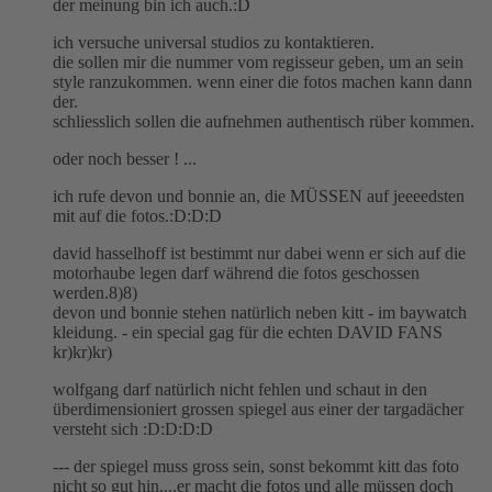
der meinung bin ich auch.:D
ich versuche universal studios zu kontaktieren.
die sollen mir die nummer vom regisseur geben, um an sein
style ranzukommen. wenn einer die fotos machen kann dann
der.
schliesslich sollen die aufnehmen authentisch rüber kommen.
oder noch besser ! ...
ich rufe devon und bonnie an, die MÜSSEN auf jeeeedsten
mit auf die fotos.:D:D:D
david hasselhoff ist bestimmt nur dabei wenn er sich auf die
motorhaube legen darf während die fotos geschossen
werden.8)8)
devon und bonnie stehen natürlich neben kitt - im baywatch
kleidung. - ein special gag für die echten DAVID FANS
kr)kr)kr)
wolfgang darf natürlich nicht fehlen und schaut in den
überdimensioniert grossen spiegel aus einer der targadächer
versteht sich :D:D:D:D
--- der spiegel muss gross sein, sonst bekommt kitt das foto
nicht so gut hin....er macht die fotos und alle müssen doch