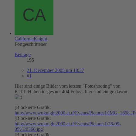
CaliforniaKnight
Fortgeschrittener
Beiträge
195
21. Dezember 2005 um 18:37
#1
Hier sind einige Bilder vom letzten "Fotoshooting" von
KITT. Haben insgesamt 404 Fotos - hier sind einige davon
[Blockierte Grafik:
http://www.wuknight2000.at.tf/Events/Pictures1/IMG_1658.J
[Blockierte Grafik:
http://www.wuknight2000.at.tf/Events/Pictures1/28-09-
05%20366.jpg
]
[Blockierte Grafik: