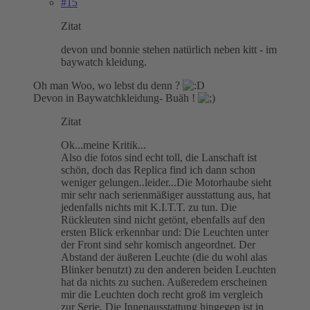
#15
Zitat
devon und bonnie stehen natürlich neben kitt - im
baywatch kleidung.
Oh man Woo, wo lebst du denn ?
Devon in Baywatchkleidung- Buäh !
Zitat
Ok...meine Kritik...
Also die fotos sind echt toll, die Lanschaft ist
schön, doch das Replica find ich dann schon
weniger gelungen..leider...Die Motorhaube sieht
mir sehr nach serienmäßiger ausstattung aus, hat
jedenfalls nichts mit K.I.T.T. zu tun. Die
Rückleuten sind nicht getönt, ebenfalls auf den
ersten Blick erkennbar und: Die Leuchten unter
der Front sind sehr komisch angeordnet. Der
Abstand der äußeren Leuchte (die du wohl alas
Blinker benutzt) zu den anderen beiden Leuchten
hat da nichts zu suchen. Außeredem erscheinen
mir die Leuchten doch recht groß im vergleich
zur Serie. Die Innenausstattung hingegen ist in