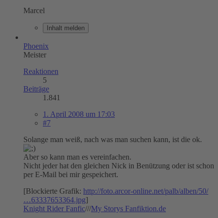
Marcel
Inhalt melden
Phoenix
Meister
Reaktionen
5
Beiträge
1.841
1. April 2008 um 17:03
#7
Solange man weiß, nach was man suchen kann, ist die ok.
Aber so kann man es vereinfachen.
Nicht jeder hat den gleichen Nick in Benützung oder ist schon
per E-Mail bei mir gespeichert.
[Blockierte Grafik:
http://foto.arcor-online.net/palb/alben/50/
…63337653364.jpg
]
Knight Rider Fanfic
///
My Storys Fanfiktion.de