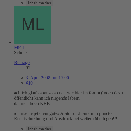
Inhalt melden
Mic L
Schüler
Beiträge
97
3. April 2008 um 15:00
#10
ach ich glaub sowiso so nett wie hier im forum ( noch dazu
öffentlich) kann ich nirgends labern.
daumen hoch KRB
ich mache jetzt ein gutes Abitur und bin dir in puncto
Rechtschreibung und Ausdruck bei weitem überlegen!!!
Inhalt melden