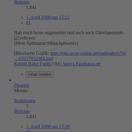
Beiträge
1.841
1. April 2008 um 13:22
#1
Hab mich heute angemeldet und such noch Gleichgesinnte.
(Mein Spitzname:Mblackphoenix)
[Blockierte Grafik:
http://foto.arcor-online.net/palb/alben/50/
…63337653364.jpg
]
Knight Rider Fanfic
///
My Storys Fanfiktion.de
Inhalt melden
Phoenix
Meister
Reaktionen
5
Beiträge
1.841
1. April 2008 um 13:39
#2