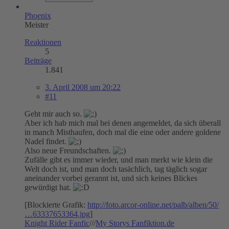
Phoenix
Meister
Reaktionen
5
Beiträge
1.841
3. April 2008 um 20:22
#11
Geht mir auch so.
Aber ich hab mich mal bei denen angemeldet, da sich überall
in manch Misthaufen, doch mal die eine oder andere goldene
Nadel findet.
Also neue Freundschaften.
Zufälle gibt es immer wieder, und man merkt wie klein die
Welt doch ist, und man doch tasächlich, tag täglich sogar
aneinander vorbei gerannt ist, und sich keines Blickes
gewürdigt hat.
[Blockierte Grafik:
http://foto.arcor-online.net/palb/alben/50/
…63337653364.jpg
]
Knight Rider Fanfic
///
My Storys Fanfiktion.de