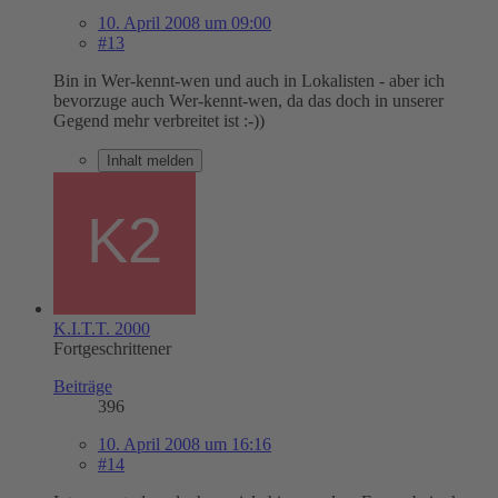
10. April 2008 um 09:00
#13
Bin in Wer-kennt-wen und auch in Lokalisten - aber ich
bevorzuge auch Wer-kennt-wen, da das doch in unserer
Gegend mehr verbreitet ist :-))
Inhalt melden
K.I.T.T. 2000
Fortgeschrittener
Beiträge
396
10. April 2008 um 16:16
#14