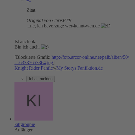
Zitat
Original von ChrisFTB
...ne, ich bevorzuge wer-kennt-wen.de
Ist auch ok.
Bin ich auch.
[Blockierte Grafik:
http://foto.arcor-online.net/palb/alben/50/
…63337653364.jpg
]
Knight Rider Fanfic
///
My Storys Fanfiktion.de
Inhalt melden
kittgroupie
Anfänger