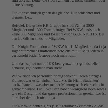
sind dort nur Leute, die studiVZ/meinVZ nicht kennen... oder
keine Ahnung.
Funktionstechnisch genau das gleiche. Nur schlechter und
weniger los...
Beispiel: Die größte KR-Gruppe im studiVZ hat 3000
Mitglieder und 1300 Forenbeiträge. Bei WKW sinds noch
keine 300 Mitglieder und los ist faktisch GAR NICHTS. Bei
den Lokalisten sinds 40 Mitglieder.
Die Knight Foundation auf WKW hat 11 Mitglieder... da ist ja
sogar auf meiner Filmfreunde.net-Seite mit 25 Mitgliedern in
der Knight-Rider-Gruppe noch mehr los...
Und das ist jetzt nur auf KR bezogen... aber grundsätzlich
genauso, egal wonach man sucht.
WKW finde ich persönlich richtig schlecht. Deren einziges
Konzept war es scheinbar, "studiVZ für Nicht-Studenten"
nachzubauen... was aber meiner Meinung nach eher schlecht
gemacht wurde. Die Lokalisten haben wenigstens noch sowas
wie ein Design und das ganze professionell umgesetzt. Los ist
dort aber dennoch nix... naja...
Für Nicht-Studenten gibts ja seit geraumer Zeit meinVZ, das