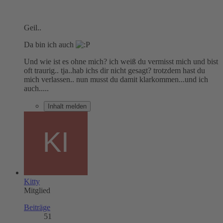
Geil..
Da bin ich auch
Und wie ist es ohne mich? ich weiß du vermisst mich und bist
oft traurig.. tja..hab ichs dir nicht gesagt? trotzdem hast du
mich verlassen.. nun musst du damit klarkommen...und ich
auch.....
Inhalt melden
Kitty
Mitglied
Beiträge
51