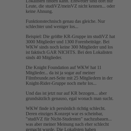
Lokalisten finden kann. Entweder sind dort nur
Leute, die studiVZ/meinVZ nicht kennen... oder
keine Ahnung.
Funktionstechnisch genau das gleiche. Nur
schlechter und weniger los...
Beispiel: Die größte KR-Gruppe im studiVZ hat
3000 Mitglieder und 1300 Forenbeiträge. Bei
WKW sinds noch keine 300 Mitglieder und los
ist faktisch GAR NICHTS. Bei den Lokalisten
sinds 40 Mitglieder.
Die Knight Foundation auf WKW hat 11
Mitglieder... da ist ja sogar auf meiner
Filmfreunde.net-Seite mit 25 Mitgliedern in der
Knight-Rider-Gruppe noch mehr los...
Und das ist jetzt nur auf KR bezogen... aber
grundsätzlich genauso, egal wonach man sucht.
WKW finde ich persönlich richtig schlecht.
Deren einziges Konzept war es scheinbar,
"studiVZ für Nicht-Studenten" nachzubauen...
was aber meiner Meinung nach eher schlecht
gemacht wurde. Die Lokalisten haben