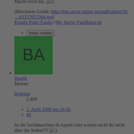
Macht doch nix.
[Blockierte Grafik:
http://foto.arcor-online.net/palb/alben/50/
…63337653364.jpg
]
Knight Rider Fanfic
///
My Storys Fanfiktion.de
Inhalt melden
Bandit
Meister
Beiträge
2.409
1. April 2008 um 16:56
#6
Ist die Suchmaschine da kaputt oder warum sucht ihr nicht
über die Seiten?!?