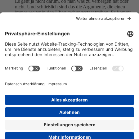
Es geht ja nicht darum, ob man was zu verbergen hat oder
nicht. Und schließlich sind das die Argumente, die einen
immer weiter in den Überwachungsstaat treiben. Es kommt
immer auf der Schiene "Wer nichts zu verbergen hat, hat
nichts zu befürchten".
So gesehen hat Chak auch nicht unrecht, wenn er davor warnt
und sich fernhält. Ich bin trotzdem im schülerVZ, aber das ist
auch so ziemlich das einzige von diesen Social Networks,
was ich nutzen werde.
"Man kann nicht immer ein Held sein, aber man kann immer
ein Mann sein."
Johann Wolfgang von Goethe
"Alle Kraft der Menschen wird erworben durch Kampf mit
sich selbst und Überwindung seiner selbst."
Johann Gottlieb Fichte
Einmal editiert, zuletzt von
Markus
(
2. August 2008 um
15:58
)
Inhalt melden
Datenschutzerklärung
Impressum