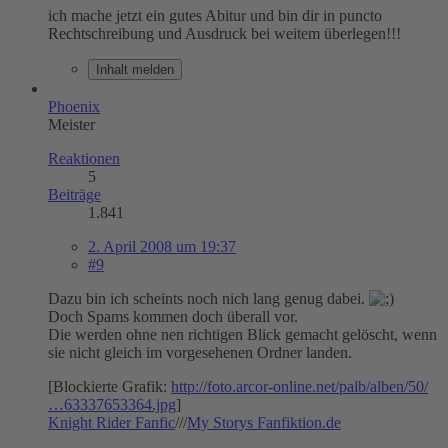
ich mache jetzt ein gutes Abitur und bin dir in puncto
Rechtschreibung und Ausdruck bei weitem überlegen!!!
Inhalt melden
Phoenix
Meister
Reaktionen
5
Beiträge
1.841
2. April 2008 um 19:37
#9
Dazu bin ich scheints noch nich lang genug dabei.
Doch Spams kommen doch überall vor.
Die werden ohne nen richtigen Blick gemacht gelöscht, wenn
sie nicht gleich im vorgesehenen Ordner landen.
[Blockierte Grafik:
http://foto.arcor-online.net/palb/alben/50/
…63337653364.jpg
]
Knight Rider Fanfic
///
My Storys Fanfiktion.de