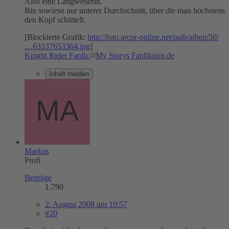
Also eine Langweilerin.
Bin sowieso nur unterer Durchschnitt, über die man höchstens
den Kopf schüttelt.
[Blockierte Grafik:
http://foto.arcor-online.net/palb/alben/50/
…63337653364.jpg
]
Knight Rider Fanfic
///
My Storys Fanfiktion.de
Inhalt melden
Markus
Profi
Beiträge
1.790
2. August 2008 um 10:57
#20