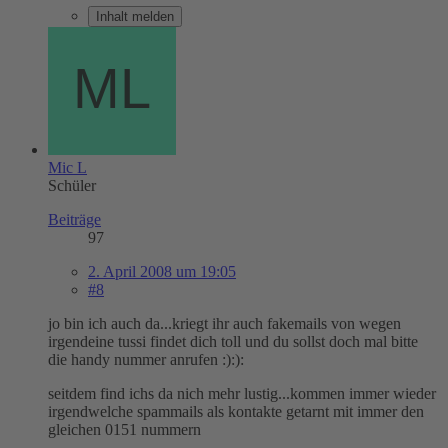
Inhalt melden
Mic L
Schüler
Beiträge
97
2. April 2008 um 19:05
#8
jo bin ich auch da...kriegt ihr auch fakemails von wegen
irgendeine tussi findet dich toll und du sollst doch mal bitte
die handy nummer anrufen :):):
seitdem find ichs da nich mehr lustig...kommen immer wieder
irgendwelche spammails als kontakte getarnt mit immer den
gleichen 0151 nummern