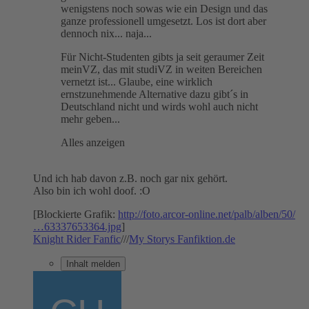
wenigstens noch sowas wie ein Design und das
ganze professionell umgesetzt. Los ist dort aber
dennoch nix... naja...
Für Nicht-Studenten gibts ja seit geraumer Zeit
meinVZ, das mit studiVZ in weiten Bereichen
vernetzt ist... Glaube, eine wirklich
ernstzunehmende Alternative dazu gibt´s in
Deutschland nicht und wirds wohl auch nicht
mehr geben...
Alles anzeigen
Und ich hab davon z.B. noch gar nix gehört.
Also bin ich wohl doof. :O
[Blockierte Grafik:
http://foto.arcor-online.net/palb/alben/50/
…63337653364.jpg
]
Knight Rider Fanfic
///
My Storys Fanfiktion.de
Inhalt melden