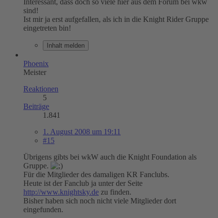
Interessant, dass doch so viele hier aus dem Forum bei wkw
sind!
Ist mir ja erst aufgefallen, als ich in die Knight Rider Gruppe
eingetreten bin!
Inhalt melden
Phoenix
Meister
Reaktionen
5
Beiträge
1.841
1. August 2008 um 19:11
#15
Übrigens gibts bei wkW auch die Knight Foundation als
Gruppe.
Für die Mitglieder des damaligen KR Fanclubs.
Heute ist der Fanclub ja unter der Seite
http://www.knightsky.de
zu finden.
Bisher haben sich noch nicht viele Mitglieder dort
eingefunden.