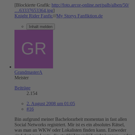
[Blockierte Grafik:
http://foto.arcor-online.net/palb/alben/50/
…63337653364.jpg
]
Knight Rider Fanfic
///
My Storys Fanfiktion.de
Inhalt melden
GrandmasterA
Meister
Beiträge
2.154
2. August 2008 um 01:05
#16
Bin aufgrund meiner Bachelorarbeit momentan in fast allen
Social Networks registriert. Mir ist es ein absolutes Rätsel,
was man an WKW oder Lokalisten finden kann. Entweder