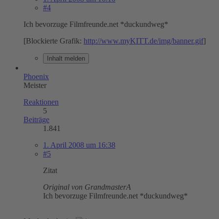
#4
Ich bevorzuge Filmfreunde.net *duckundweg*
[Blockierte Grafik:
http://www.myKITT.de/img/banner.gif
]
Inhalt melden
Phoenix
Meister
Reaktionen
5
Beiträge
1.841
1. April 2008 um 16:38
#5
Zitat
Original von GrandmasterA
Ich bevorzuge Filmfreunde.net *duckundweg*