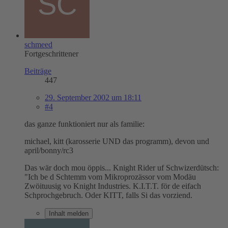
schmeed
Fortgeschrittener
Beiträge
447
29. September 2002 um 18:11
#4
das ganze funktioniert nur als familie:
michael, kitt (karosserie UND das programm), devon und
april/bonny/rc3
Das wär doch mou öppis... Knight Rider uf Schwizerdütsch:
"Ich be d Schtemm vom Mikroprozässor vom Modäu
Zwöituusig vo Knight Industries. K.I.T.T. för de eifach
Schprochgebruch. Oder KITT, falls Si das vorziend.
Inhalt melden