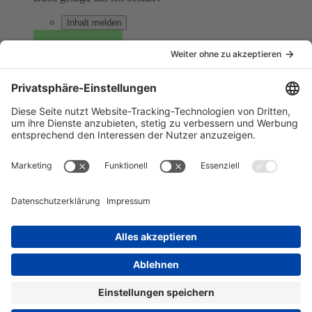
Inhalt melden
Upi85
Anfänger
Beiträge
20
27. September 2003 um 23:34
#20
Ich finde Knight Rider ohne David Hasselhoff ist nicht . Der
gehört einfach dazu !!!
Inhalt melden
Datenschutzerklärung