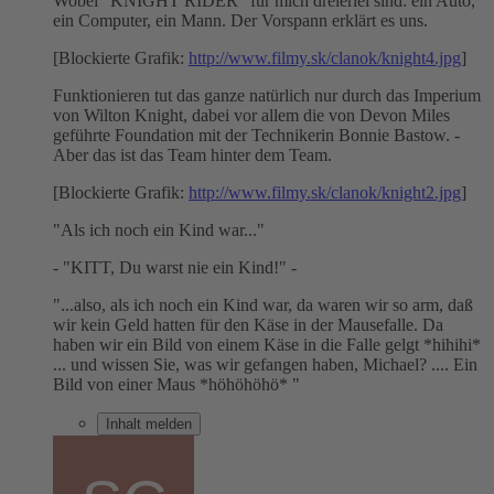
Wobei "KNIGHT RIDER" für mich dreierlei sind: ein Auto,
ein Computer, ein Mann. Der Vorspann erklärt es uns.
[Blockierte Grafik:
http://www.filmy.sk/clanok/knight4.jpg
]
Funktionieren tut das ganze natürlich nur durch das Imperium
von Wilton Knight, dabei vor allem die von Devon Miles
geführte Foundation mit der Technikerin Bonnie Bastow. -
Aber das ist das Team hinter dem Team.
[Blockierte Grafik:
http://www.filmy.sk/clanok/knight2.jpg
]
"Als ich noch ein Kind war..."
- "KITT, Du warst nie ein Kind!" -
"...also, als ich noch ein Kind war, da waren wir so arm, daß
wir kein Geld hatten für den Käse in der Mausefalle. Da
haben wir ein Bild von einem Käse in die Falle gelgt *hihihi*
... und wissen Sie, was wir gefangen haben, Michael? .... Ein
Bild von einer Maus *höhöhöhö* "
Inhalt melden