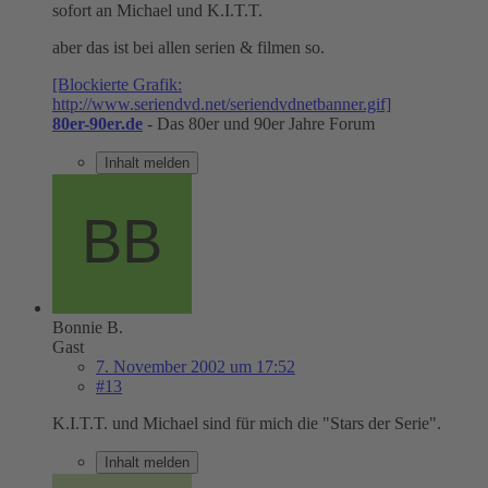
sofort an Michael und K.I.T.T.
aber das ist bei allen serien & filmen so.
[Blockierte Grafik:
http://www.seriendvd.net/seriendvdnetbanner.gif]
80er-90er.de
- Das 80er und 90er Jahre Forum
Inhalt melden
Bonnie B.
Gast
7. November 2002 um 17:52
#13
K.I.T.T. und Michael sind für mich die "Stars der Serie".
Inhalt melden