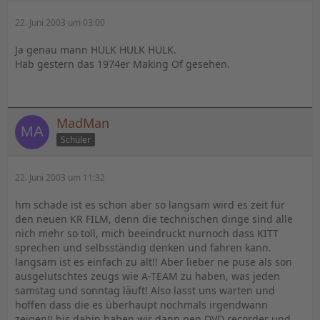
22. Juni 2003 um 03:00
Ja genau mann HULK HULK HULK.
Hab gestern das 1974er Making Of gesehen.
MadMan
Schüler
22. Juni 2003 um 11:32
hm schade ist es schon aber so langsam wird es zeit für
den neuen KR FILM, denn die technischen dinge sind alle
nich mehr so toll, mich beeindruckt nurnoch dass KITT
sprechen und selbsständig denken und fahren kann.
langsam ist es einfach zu alt!! Aber lieber ne puse als son
ausgelutschtes zeugs wie A-TEAM zu haben, was jeden
samstag und sonntag läuft! Also lasst uns warten und
hoffen dass die es überhaupt nochmals irgendwann
zeigen!! bis dahin haben wir dann nen DVD recorder und