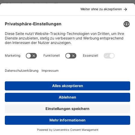
Ich grabe mal ein altes Thema aus...
Ich werde demnächst eine Email an RTL schreiben mit der
bitte KR nochmals im nächsten halben oder nächsten Jahr
zu senden.
Vielleicht habe ich glück... werde ein GB einrichten wo ihr
euch einschreiben könnt mit eurem name damit ich denen
eine Liste mit Fans vorlegen kann wo das dann auch sehen
wollen.
Gruß, cereal
Datenschutzerklärung
Impressum
Community-Software:
WoltLab Suite™ 6.2.4