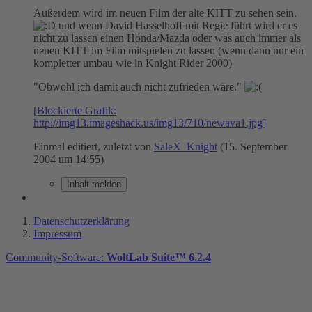
Außerdem wird im neuen Film der alte KITT zu sehen sein.
und wenn David Hasselhoff mit Regie führt wird er es
nicht zu lassen einen Honda/Mazda oder was auch immer als
neuen KITT im Film mitspielen zu lassen (wenn dann nur ein
kompletter umbau wie in Knight Rider 2000)
"Obwohl ich damit auch nicht zufrieden wäre."
[Blockierte Grafik:
http://img13.imageshack.us/img13/710/newava1.jpg]
Einmal editiert, zuletzt von
SaleX_Knight
(
15. September
2004 um 14:55
)
Inhalt melden
Datenschutzerklärung
Impressum
Community-Software:
WoltLab Suite™ 6.2.4