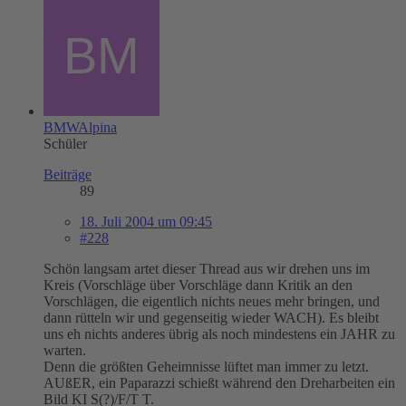
BMWAlpina
Schüler
Beiträge
89
18. Juli 2004 um 09:45
#228
Schön langsam artet dieser Thread aus wir drehen uns im
Kreis (Vorschläge über Vorschläge dann Kritik an den
Vorschlägen, die eigentlich nichts neues mehr bringen, und
dann rütteln wir und gegenseitig wieder WACH). Es bleibt
uns eh nichts anderes übrig als noch mindestens ein JAHR zu
warten.
Denn die größten Geheimnisse lüftet man immer zu letzt.
AUßER, ein Paparazzi schießt während den Dreharbeiten ein
Bild KI S(?)/F/T T.