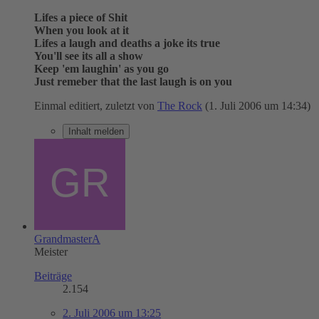
Lifes a piece of Shit
When you look at it
Lifes a laugh and deaths a joke its true
You'll see its all a show
Keep 'em laughin' as you go
Just remeber that the last laugh is on you
Einmal editiert, zuletzt von
The Rock
(
1. Juli 2006 um 14:34
)
Inhalt melden
GrandmasterA
Meister
Beiträge
2.154
2. Juli 2006 um 13:25