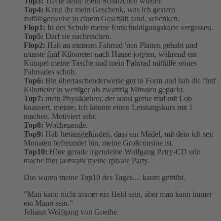
Top3:
Treffe heute mein Schätzchen wieder.
Top4:
Kann ihr mein Geschenk, was ich gestern
zufälligerweise in einem Geschäft fand, schenken.
Flop1:
In der Schule meine Entschuldigungskarte vergessen.
Top5:
Darf sie nachreichen.
Flop2:
Hab an meinem Fahrrad 'nen Platten gehabt und
musste fünf Kilometer nach Hause joggen, während ein
Kumpel meine Tasche und mein Fahrrad mithilfe seines
Fahrrades schob.
Top6:
Bin überraschenderweise gut in Form und hab die fünf
Kilometer in weniger als zwanzig Minuten gepackt.
Top7:
mein Physiklehrer, der sonst gerne mal mit Lob
knausert, meinte, ich könnte einen Leistungskurs mit 1
machen. Motiviert sehr.
Top8:
Wochenende.
Top9:
Hab herausgefunden, dass ein Mädel, mit dem ich seit
Monaten befreundet bin, meine Großcousine ist.
Top10:
Höre gerade irgendeine Wolfgang Petry-CD udn
mache hier lautsratk meine rpivate Party.
Das waren meine Top10 des Tages.... kaum getrübt.
"Man kann nicht immer ein Held sein, aber man kann immer
ein Mann sein."
Johann Wolfgang von Goethe