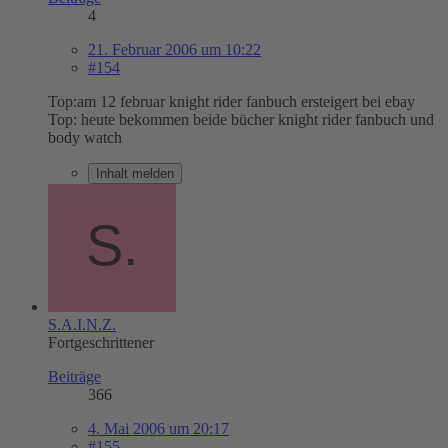
4
21. Februar 2006 um 10:22
#154
Top:am 12 februar knight rider fanbuch ersteigert bei ebay
Top: heute bekommen beide bücher knight rider fanbuch und
body watch
Inhalt melden
S.A.I.N.Z.
Fortgeschrittener
Beiträge
366
4. Mai 2006 um 20:17
#155