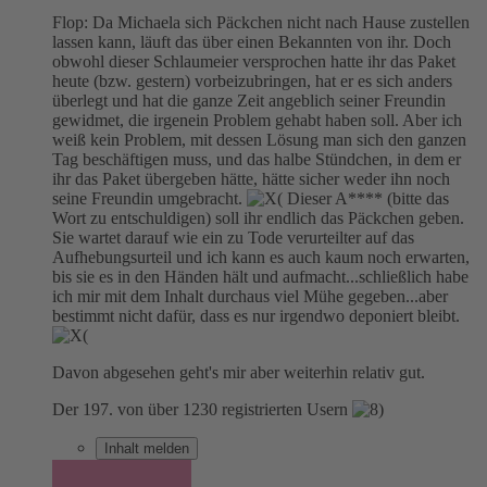
Flop: Da Michaela sich Päckchen nicht nach Hause zustellen
lassen kann, läuft das über einen Bekannten von ihr. Doch
obwohl dieser Schlaumeier versprochen hatte ihr das Paket
heute (bzw. gestern) vorbeizubringen, hat er es sich anders
überlegt und hat die ganze Zeit angeblich seiner Freundin
gewidmet, die irgenein Problem gehabt haben soll. Aber ich
weiß kein Problem, mit dessen Lösung man sich den ganzen
Tag beschäftigen muss, und das halbe Stündchen, in dem er
ihr das Paket übergeben hätte, hätte sicher weder ihn noch
seine Freundin umgebracht.
Dieser A**** (bitte das
Wort zu entschuldigen) soll ihr endlich das Päckchen geben.
Sie wartet darauf wie ein zu Tode verurteilter auf das
Aufhebungsurteil und ich kann es auch kaum noch erwarten,
bis sie es in den Händen hält und aufmacht...schließlich habe
ich mir mit dem Inhalt durchaus viel Mühe gegeben...aber
bestimmt nicht dafür, dass es nur irgendwo deponiert bleibt.
Davon abgesehen geht's mir aber weiterhin relativ gut.
Der 197. von über 1230 registrierten Usern
Inhalt melden