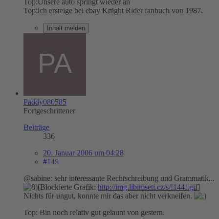
Top:Unsere auto springt wieder an
Top:ich ersteige bei ebay Knight Rider fanbuch von 1987.
Inhalt melden
Paddy080585
Fortgeschrittener
Beiträge
336
20. Januar 2006 um 04:28
#145
@sabine: sehr interessante Rechtschreibung und Grammatik...
[Blockierte Grafik:
http://img.libimseti.cz/s/!144!.gif
]
Nichts für ungut, konnte mir das aber nicht verkneifen.
Top: Bin noch relativ gut gelaunt von gestern.