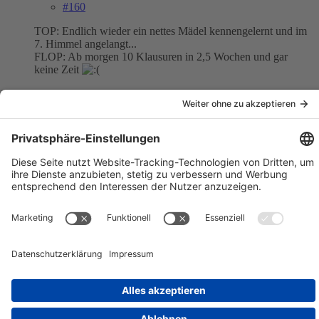
#160
TOP: Endlich wieder ein nettes Mädel kennengelernt und im
7. Himmel angelangt...
FLOP: Ab morgen 10 Klausuren in 2,5 Wochen und gar
keine Zeit
[Blockierte Grafik:
http://www.myKITT.de/img/banner.gif
]
Inhalt melden
Datenschutzerklärung
Impressum
Community-Software:
WoltLab Suite™ 6.2.4