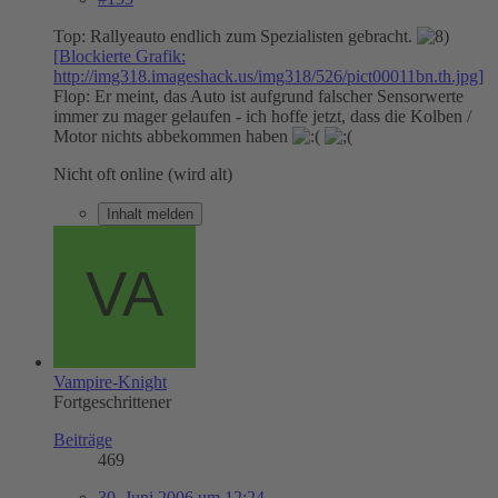
Top: Rallyeauto endlich zum Spezialisten gebracht.
[Blockierte Grafik:
http://img318.imageshack.us/img318/526/pict00011bn.th.jpg]
Flop: Er meint, das Auto ist aufgrund falscher Sensorwerte
immer zu mager gelaufen - ich hoffe jetzt, dass die Kolben /
Motor nichts abbekommen haben
Nicht oft online (wird alt)
Inhalt melden
Vampire-Knight
Fortgeschrittener
Beiträge
469
30. Juni 2006 um 12:24