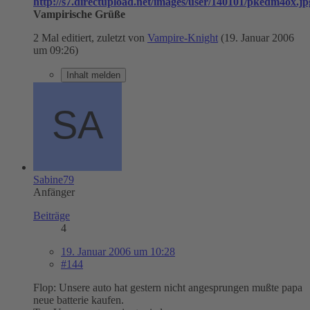
http://s7.directupload.net/images/user/140101/pkedm4ox.jp
Vampirische Grüße
2 Mal editiert, zuletzt von
Vampire-Knight
(
19. Januar 2006
um 09:26
)
Inhalt melden
Sabine79
Anfänger
Beiträge
4
19. Januar 2006 um 10:28
#144
Flop: Unsere auto hat gestern nicht angesprungen mußte papa
neue batterie kaufen.