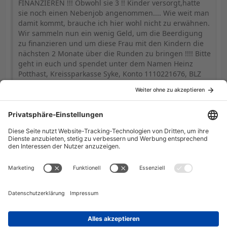
FINANZIEREN !!! Obwohl sie 3 !! Kinder versorgt,hatte
sie noch einen Nebenjob angenommen.... Wie weit man
damit kommt, brauche ich hier wohl nicht zu erwähnen.
Wir sammeln nun ein wenig Geld, um die Beerdigung
zu finanzieren und um diese Frau mit den Kindern die
nächsten 2 Monate über die Runden zu bringen !!!! Bitte
geht in euch und spendet unter dem Namen Heinz
Potthast, Kreissparkasse Syke, Konto 1110221676, BLZ
291 517 00,Betreff Nick Night.... Ich bedanke mich hier
und jetzt schon für alle Spenden, welche bei mir
eingehen ( jeder Euro zählt ) und werde sie bis auf den
letzten Cent den Hinterbliebenen zukommen lassen !!!
Bitte postet es auch in anderen Foren....!! Nick Night .....
fare well !!
Danke und Gruß
Markus