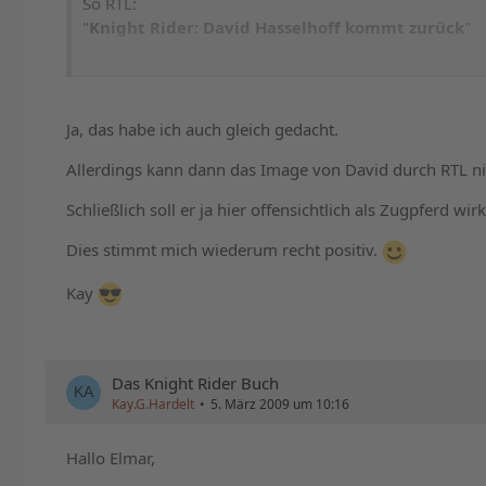
So RTL:
"
Knight Rider: David Hasselhoff kommt zurück
"
stimmt nicht ganz....
Ja, das habe ich auch gleich gedacht.
DH wird wohl in einem Spezial zu sehen sein,
aber jeder weiß - nicht aber in der neuen Serie.
Allerdings kann dann das Image von David durch RTL nic
Schließlich soll er ja hier offensichtlich als Zugpferd wir
Naja Marketing eben.
Wird mal wieder ein Köder ausgeworfen.
Dies stimmt mich wiederum recht positiv.
Kay
Aber dennoch alles viel Vergnügen mit der neuen Seri
Matthias
Das Knight Rider Buch
Kay.G.Hardelt
5. März 2009 um 10:16
http://www.knightrider2000.de
Hallo Elmar,