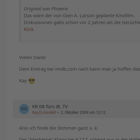
Original von Phoenix
Das wäre der von Glen A. Larson geplante Kinofilm.
Diskussionen gabs schon vor 2 Jahren als die Gerücht
Klick
Vielen Dank!
Dem Eintrag bei imdb.com nach kann man ja hoffen das 
Kay
KR 08 fürs dt. TV
Kay.G.Hardelt
2. Oktober 2009 um 12:12
Also ich finde die Stimmen ganz o. k.
Der "blecherne" Klang bei K.I.T.T. scheint nur in der Hal