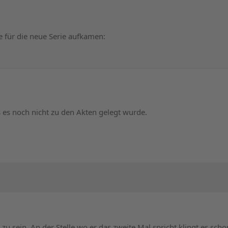
e für die neue Serie aufkamen:
es noch nicht zu den Akten gelegt wurde.
le zu sein. An der Stelle wo er das zweite Mal spricht klingt es s