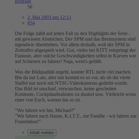
Beiträge
56
2. Mai 2003 um 12:13
#54
Die Folge zählt auf jeden Fall zu den Highlights der Serie -
mit gewissen Abstrichen. Der SPM und das Brenssystem sind
irgendwie übertrieben. Vor allem deshalb, weil der SPM in
Zeitraffer abgespielt wird. Gut, vieles bei KITT entspringt der
Fantasie, aber solche Geschwindigkeiten selbst in Kurven wie
auf Schienen zu fahren? Naja, wem's gefällt.
Was die Bildqualität angeht, konnte RTL nicht viel machen.
Bin da nur Laie, aber mir kommt es so vor, als ob die vierte
Staffel nur noch mit NTSC-Videokameras gedreht wurde.
Das Bild ist unscharf, verwaschen, keine gescheiten
Kontraste, Cockpitaufnahmen zu dunkel usw. Vielleicht weiss
einer von Euch, warum das so ist.
"Wo fahren wir hin, Michael?"
"Wir fahren nach Hause, K.I.T.T., zur Familie - wir fahren zur
Foundation!"
Inhalt melden