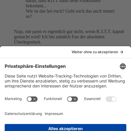
daran, dass KITT dann neue Funktionen
bekommt...
Wie ist das bei euch? Geht euch das auch immer
so?
Naja, mir passt es eigentlich gar nicht, wenn K.I.T.T. kaputt
gemacht wird! Ich bin nämlich Fan der absoluten
Überlegenheit.
Ich weiß, sonst gäbe es ja keine Spannung, wenn gar nicht
passieren könnte, aber trotzdem! Mir geht es nicht nur bei
Knight Rider so, auch bei Smallville, dem A-Team oder
sonstigen Filmen, ich bin immer dafür, das dem Star der Serie
nichts passiert, nichts passieren kann und er absolut überlegen
ist!
Ich weiß, ist komisch, aber ich finde sowas nunmal genial!
Kay
"Geld allein macht nicht glücklich. Es gehören auch
noch Aktien, Gold und Grundstücke dazu."
Danny Kaye