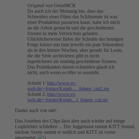
Original von GreatMCK
Da auch ich der Meinung bin, dass das
Schneiden eines Films das Schlimmste ist was
einer Produktion passieren kann, habe ich mich
an die Arbeit gemacht und die geschnittenen
Szenen in mein Verzeichnis geladen.
Glücklicherweise fielen die Schnitte der heutigen
Folge kürzer aus (nur jeweils ein paar Sekunden)
als in den letzten Wochen, aber gerade für Leute,
die die Serie archivieren gibt es nicht
ärgerlicheres als unnötig geschnittene Szenen.
Das Praktikanten darum schneiden glaub ich
nicht, auch wenn es öfter so aussieht.
Schnitt 1:
http://www.vr-
web.de/~forster/Knigh…_folgen_cut2.rm
Schnitt 2:
http://www.vr-
web.de/~forster/Knigh…t_folgen_cut.rm
Danke auch von mir!
Das Ansehen des Clips lässt aber auch wieder auf einige
Logikfehler schließen ... Der Juggernaut rammt KITT frontal,
nächste Szene rammt er seitlich und KITT ist vorne
unversehrt.