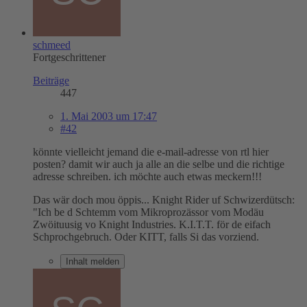
schmeed
Fortgeschrittener
Beiträge
447
1. Mai 2003 um 17:47
#42
könnte vielleicht jemand die e-mail-adresse von rtl hier
posten? damit wir auch ja alle an die selbe und die richtige
adresse schreiben. ich möchte auch etwas meckern!!!
Das wär doch mou öppis... Knight Rider uf Schwizerdütsch:
"Ich be d Schtemm vom Mikroprozässor vom Modäu
Zwöituusig vo Knight Industries. K.I.T.T. för de eifach
Schprochgebruch. Oder KITT, falls Si das vorziend.
Inhalt melden