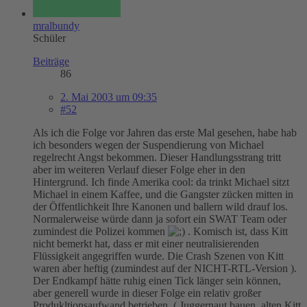
mralbundy
Schüler
Beiträge
86
2. Mai 2003 um 09:35
#52
Als ich die Folge vor Jahren das erste Mal gesehen, habe hab
ich besonders wegen der Suspendierung von Michael
regelrecht Angst bekommen. Dieser Handlungsstrang tritt
aber im weiteren Verlauf dieser Folge eher in den
Hintergrund. Ich finde Amerika cool: da trinkt Michael sitzt
Michael in einem Kaffee, und die Gangster zücken mitten in
der Öffentlichkeit Ihre Kanonen und ballern wild drauf los.
Normalerweise würde dann ja sofort ein SWAT Team oder
zumindest die Polizei kommen
. Komisch ist, dass Kitt
nicht bemerkt hat, dass er mit einer neutralisierenden
Flüssigkeit angegriffen wurde. Die Crash Szenen von Kitt
waren aber heftig (zumindest auf der NICHT-RTL-Version ).
Der Endkampf hätte ruhig einen Tick länger sein können,
aber generell wurde in dieser Folge ein relativ großer
Produkltionsaufwand betrieben. ( Juggernaut bauen, alten Kitt