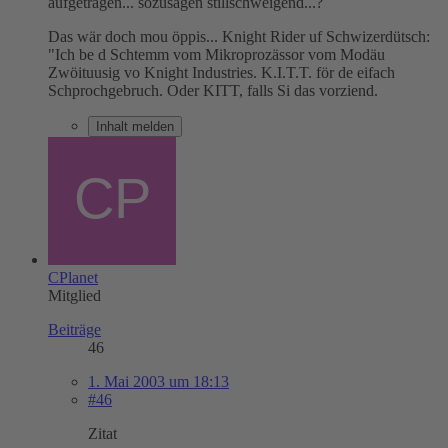
aufgetragen... sozusagen stillschweigend...?
Das wär doch mou öppis... Knight Rider uf Schwizerdütsch:
"Ich be d Schtemm vom Mikroprozässor vom Modäu
Zwöituusig vo Knight Industries. K.I.T.T. för de eifach
Schprochgebruch. Oder KITT, falls Si das vorziend.
Inhalt melden
CPlanet
Mitglied
Beiträge
46
1. Mai 2003 um 18:13
#46
Zitat