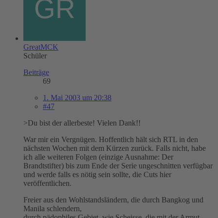
GreatMCK
Schüler
Beiträge
69
1. Mai 2003 um 20:38
#47
>Du bist der allerbeste! Vielen Dank!!
War mir ein Vergnügen. Hoffentlich hält sich RTL in den
nächsten Wochen mit dem Kürzen zurück. Falls nicht, habe
ich alle weiteren Folgen (einzige Ausnahme: Der
Brandtstifter) bis zum Ende der Serie ungeschnitten verfügbar
und werde falls es nötig sein sollte, die Cuts hier
veröffentlichen.
Freier aus den Wohlstandsländern, die durch Bangkog und
Manila schlendern,
durch pädophiles Gebiet, wie Scheisse, die mit der Armut