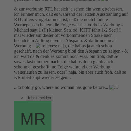
& zur werbung: RTL hat sich ja schon ein wenig gebessert.
ich erinner mich, daß es während der letzten Ausstrahlung auf
RTL öfters vorgekommen ist, daß die noch blödere
Werbepausen hatten: die Folge war fast vorbei - Werbung -
Michael sagt 1 (!!) kleinen Satz od. KITT fährt 1-2 Sec(!!)
mal wieder auf dieser oft vorkommenden Straße nach
beendetem Auftrag davon - Abspann. & dafür nochmal
Werbung...
naja, die habns ja auch schon
geschafft, nach der Werbung bloß den Abspann zu zeigen - &
ich wart da & denk es kommt noch was. bin froh, daß se
sowas fast nimmer machn. die habns doch glaub auch
schonmal geschafft, ne Folge während der Werbung
weiterlaufen zu lassen, oder? naja, bin aber auch froh, daß se
KR überhaupt wieder zeigen...
...to boldly go, where no woman has gone before...
Inhalt melden