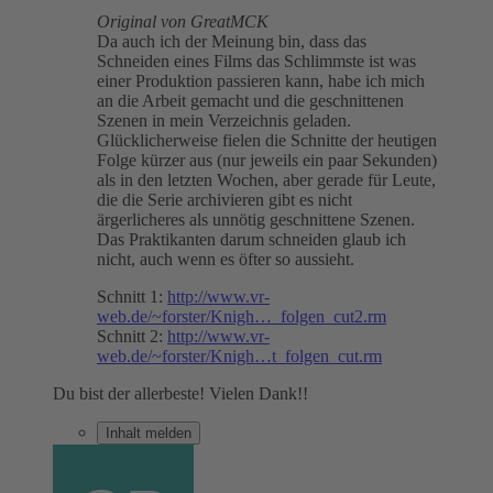
Original von GreatMCK
Da auch ich der Meinung bin, dass das
Schneiden eines Films das Schlimmste ist was
einer Produktion passieren kann, habe ich mich
an die Arbeit gemacht und die geschnittenen
Szenen in mein Verzeichnis geladen.
Glücklicherweise fielen die Schnitte der heutigen
Folge kürzer aus (nur jeweils ein paar Sekunden)
als in den letzten Wochen, aber gerade für Leute,
die die Serie archivieren gibt es nicht
ärgerlicheres als unnötig geschnittene Szenen.
Das Praktikanten darum schneiden glaub ich
nicht, auch wenn es öfter so aussieht.
Schnitt 1:
http://www.vr-
web.de/~forster/Knigh…_folgen_cut2.rm
Schnitt 2:
http://www.vr-
web.de/~forster/Knigh…t_folgen_cut.rm
Du bist der allerbeste! Vielen Dank!!
Inhalt melden