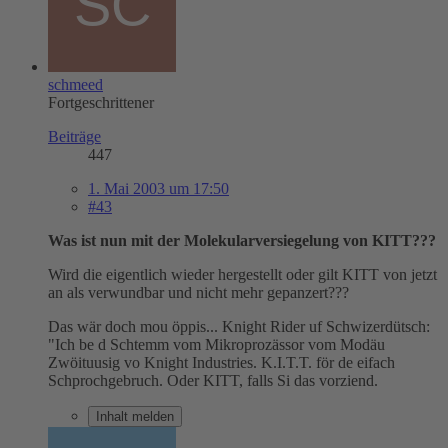
schmeed
Fortgeschrittener
Beiträge
447
1. Mai 2003 um 17:50
#43
Was ist nun mit der Molekularversiegelung von KITT???
Wird die eigentlich wieder hergestellt oder gilt KITT von jetzt
an als verwundbar und nicht mehr gepanzert???
Das wär doch mou öppis... Knight Rider uf Schwizerdütsch:
"Ich be d Schtemm vom Mikroprozässor vom Modäu
Zwöituusig vo Knight Industries. K.I.T.T. för de eifach
Schprochgebruch. Oder KITT, falls Si das vorziend.
Inhalt melden